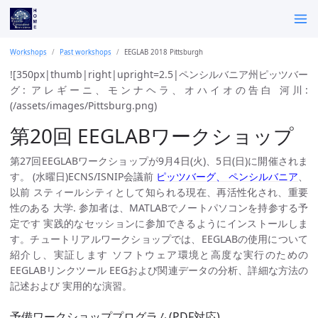
Workshops
Past workshops
EEGLAB 2018 Pittsburgh
![350px|thumb|right|upright=2.5|ペンシルバニア州ピッツバー
グ: アレギーニ、モンナヘラ、オハイオの告白 河川:
(/assets/images/Pittsburg.png)
第20回 EEGLABワークショップ
第27回EEGLABワークショップが9月4日(火)、5日(日)に開催されま
す。 (水曜日)ECNS/ISNIP会議前
ピッツバーグ、 ペンシルバニア
、
以前 スティールシティとして知られる現在、再活性化され、重要
性のある 大学. 参加者は、MATLABでノートパソコンを持参する予
定です 実践的なセッションに参加できるようにインストールしま
す。チュートリアルワークショップでは、EEGLABの使用について
紹介し、実証します ソフトウェア環境と高度な実行のための
EEGLABリンクツール EEGおよび関連データの分析、詳細な方法の
記述および 実用的な演習。
予備ワークショッププログラム(PDF対応)