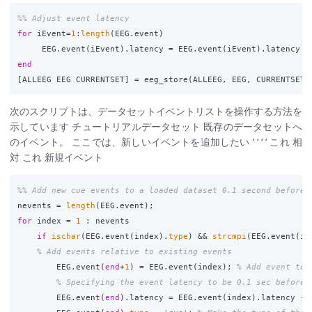
%% Adjust event latency
for
iEvent
=
1
:
length
(
EEG
.
event
)
EEG
.
event
(
iEvent
)
.
latency
=
EEG
.
event
(
iEvent
)
.
latency
+
end
[
ALLEEG
EEG
CURRENTSET
]
=
eeg_store
(
ALLEEG
,
EEG
,
CURRENTSET
)
次のスクリプトは、データセットイベントリストを操作する方法を
示しています チュートリアルデータセット 既存のデータセットへ
のイベント。 ここでは、新しいイベントを追加したい ‘ ‘ ‘ ‘ これ 相
対 これ 新規イベント
%% Add new cue events to a loaded dataset 0.1 second before 
nevents
=
length
(
EEG
.
event
);
for
index
=
1
:
nevents
if
ischar
(
EEG
.
event
(
index
)
.
type
)
&&
strcmpi
(
EEG
.
event
(
in
% Add events relative to existing events
EEG
.
event
(
end
+
1
)
=
EEG
.
event
(
index
);
% Add event to 
% Specifying the event latency to be 0.1 sec before 
EEG
.
event
(
end
)
.
latency
=
EEG
.
event
(
index
)
.
latency
-