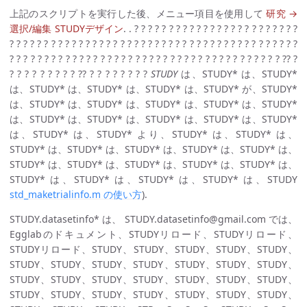
上記のスクリプトを実行した後、メニュー項目を使用して
研究 →
選択/編集 STUDYデザイン
. . ? ? ? ? ? ? ? ? ? ? ? ? ? ? ? ? ? ? ? ? ? ? ? ?
? ? ? ? ? ? ? ? ? ? ? ? ? ? ? ? ? ? ? ? ? ? ? ? ? ? ? ? ? ? ? ? ? ? ? ? ? ? ? ? ? ?
? ? ? ? ? ? ? ? ? ? ? ? ? ? ? ? ? ? ? ? ? ? ? ? ? ? ? ? ? ? ? ? ? ? ? ? ? ? ? ?? ?
? ? ? ? ? ? ? ? ? ?? ? ? ? ? ? ? ? ?
STUDY
は、STUDY* は、STUDY*
は、STUDY* は、STUDY* は、STUDY* は、STUDY* が、STUDY*
は、STUDY* は、STUDY* は、STUDY* は、STUDY* は、STUDY*
は、STUDY* は、STUDY* は、STUDY* は、STUDY* は、STUDY*
は、STUDY* は、STUDY* より、STUDY* は、STUDY* は、
STUDY* は、STUDY* は、STUDY* は、STUDY* は、STUDY* は、
STUDY* は、STUDY* は、STUDY* は、STUDY* は、STUDY* は、
STUDY* は、STUDY* は、STUDY* は、STUDY* は、STUDY
std_maketrialinfo.m の使い方
).
STUDY.datasetinfo* は、
STUDY.datasetinfo@gmail.com
では、
Egglabのドキュメント、STUDYリロード、STUDYリロード、
STUDYリロード、STUDY、STUDY、STUDY、STUDY、STUDY、
STUDY、STUDY、STUDY、STUDY、STUDY、STUDY、STUDY、
STUDY、STUDY、STUDY、STUDY、STUDY、STUDY、STUDY、
STUDY、STUDY、STUDY、STUDY、STUDY、STUDY、STUDY、