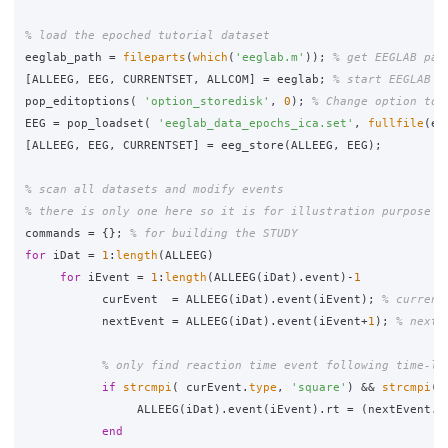
% load the epoched tutorial dataset
eeglab_path
=
fileparts
(
which
(
'eeglab.m'
));
% get EEGLAB pat
[
ALLEEG
,
EEG
,
CURRENTSET
,
ALLCOM
]
=
eeglab
;
% start EEGLAB
pop_editoptions
(
'option_storedisk'
,
0
);
% Change option to 
EEG
=
pop_loadset
(
'eeglab_data_epochs_ica.set'
,
fullfile
(
ee
[
ALLEEG
,
EEG
,
CURRENTSET
]
=
eeg_store
(
ALLEEG
,
EEG
);
% scan all datasets and modify events
% there is only one here so it is for illustration purpose
commands
=
{};
% for building the STUDY
for
iDat
=
1
:
length
(
ALLEEG
)
for
iEvent
=
1
:
length
(
ALLEEG
(
iDat
)
.
event
)
-
1
curEvent
=
ALLEEG
(
iDat
)
.
event
(
iEvent
);
% current
nextEvent
=
ALLEEG
(
iDat
)
.
event
(
iEvent
+
1
);
% next 
% only find reaction time event following time-lo
if
strcmpi
(
curEvent
.
type
,
'square'
)
&&
strcmpi
(
ALLEEG
(
iDat
)
.
event
(
iEvent
)
.
rt
=
(
nextEvent
.
l
end