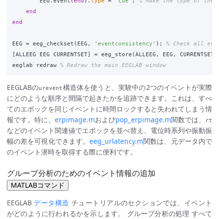
EEG
.
event
(
end
)
.
type
=
'cue'
;
% Make the type of the 
end
end
EEG
=
eeg_checkset
(
EEG
,
'eventconsistency'
);
% Check all eve
[
ALLEEG
EEG
CURRENTSET
]
=
eeg_store
(
ALLEEG
,
EEG
,
CURRENTSET
)
eeglab
redraw
% Redraw the main EEGLAB window
EEGLABの
構造体を使うと、実験中の2つのイベントが実際
urevent
にどのような順序と間隔で起きたかを追跡できます。これは、すべ
てのエポックを同じイベントに時間ロックすると失われてしまう情
報です。特に、
erpimage.m
および
pop_erpimage.m
関数では、
rt
などのイベント関連値でエポックを並べ替え、電位時系列や振動振
幅の差を可視化できます。
eeg_urlatency.m
関数は、元データ内で
のイベント潜時を取得する際に便利です。
グループ分析のためのイベント情報の追加
MATLABコマンド
EEGLAB
データ構造
チュートリアルのセクションでは、イベント
がどのように行われるかを示します。 グループ分析の処理 すべて