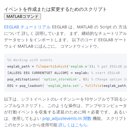
イベントを作成または変更するためのスクリプト
MATLABコマンド
EEGLAB チュートリアル
EEGLAB は、MATLAB の Script の 方法
について 詳しく 説明しています。 まず、継続的なチュートリアル
データセットをインポートします。 以下のコード EEGLAB ゲート
ウェイ MATLAB にほんごに。 コマンドウィンドウ。
%% Working with events
eeglab_path
=
fileparts
(
which
(
'eeglab.m'
));
% get EEGLAB pat
[
ALLEEG
EEG
CURRENTSET
ALLCOM
]
=
eeglab
;
% start EEGLAB
pop_editoptions
(
'option_storedisk'
,
0
);
% Change option to 
EEG
=
pop_loadset
(
'eeglab_data.set'
,
fullfile
(
eeglab_path
,
以下は、シフトイベントのレイテンシーを10サンプルで下回るシ
ンプルなスクリプト。 このような操作は、アンプやコンピュータ
が行動イベントを収集する遅延のために時々必要です。 あるい
は、使用してもよい
pop_adjustevents.m 関数
機能。 スクリプト
このセクションから使用可能
詳しくはこちら
.