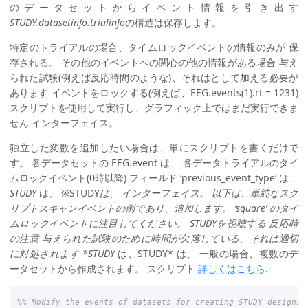
のデータセットからイベント情報を引き出す
STUDY.datasetinfo.trialinfo
の構造は保存します。
特定のトライアルの場合、タイムロックイベントの情報のみが 保
存される。 その他のイベントへの関心の他の情報がある場合 与え
られた試験(例えば反応時間のような)、それはとして加える必要が
あります イベントをロックする(例えば、EEG.events(1).rt = 1231)
スクリプトを使用して実行し、グラフィック上ではまだ実行できま
せん インターフェイス。
独立した変数を追加したい場合は、単にスクリプトを書くだけで
す。 各データセットの EEG.event は、 各データトライアルのタイ
ムロックイベント(0時以降) フィールド ‘previous_event_type’ は、
STUDY
は、 ※STUDY
は、 インターフェイス。 以下は、単純なスク
リプトスキャンイベントの例であり、追加します。 ‘square’ のタイ
ムロックイベントに注目してください。 STUDYを視聴する 反応時
の注意 与えられた試験のために時間が欠落している、それは適切
に対処されます *STUDY
は、STUDY* は、 一般の場合、複数のデ
ータセットから作成されます。 スクリプト
詳しくはこちら
.
%% Modify the events of datasets for creating STUDY designs