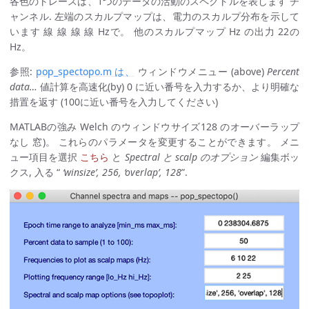
各色のトレースは、1つのデータの活動のスペクトルを表します チ
ャンネル. 左端のスカルプマップは、電力のスカルプ分布を示して
います 線 線 線 線 Hzで。 他のスカルプマップ Hz の出力 22の
Hz。
参照:
pop_spectopo.m は、
ウィンドウメニュー (above)
Percent
data…
値計算を高速化(by) 0 に近い番号を入力するか、より明確な
措置を返す (100に近い番号を入力してください)
MATLABの強み Welch のウィンドウサイズ128 のオーバーラップ
なし 窓)。 これらのパラメータを変更することができます。 メニ
ュー項目を選択
こちら
と
Spectral と scalp のオプション
編集ボッ
クス, 入る “
‘winsize’, 256, ‘overlap’, 128
”.