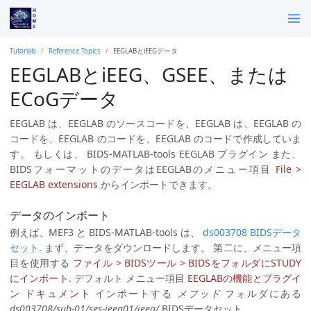
Tutorials
Reference Topics
EEGLABとiEEGデータ
EEGLABとiEEG、GSEE、または
ECoGデータ
EEGLAB は、EEGLAB のソースコードを、EEGLAB は、EEGLAB の
コードを、EEGLAB のコードを、EEGLAB のコードで作成していま
す。 もしくは、 BIDS-MATLAB-tools EEGLAB プラグイン また、
BIDSフォーマットのデータはEEGLABのメニュー項目
File >
EEGLAB extensions
からインポートできます。
データのインポート
例えば、MEF3 と BIDS-MATLAB-tools は、
ds003708 BIDSデータ
セット
. まず、データをダウンロードします。 第二に、メニュー項
目を使用する
ファイル > BIDSツール > BIDSをフォルダにSTUDY
にインポート
. デフォルト メニュー項目
EEGLABの機能とプラグイ
ン ドキュメント
インポートする
メフッド
フォルダにある
ds003708/sub-01/ses-ieeg01/ieeg/
BIDSデータセット