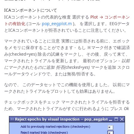
ICAコンポーネントについて
ICAコンポーネントの代表的な検査 選択する
Plot → コンポーネン
トの有効化
(コール
pop_eegplot.m
)。 を選択します。EEGデータ
とICAコンポーネントが拒否されていることに注意してください。
マークされていることに注意 実際には拒否される前に、エポック
をメモリに保存することができます - もし ※マーク付きで確認済
み(checked=yes) 除去の試練をマークし、その後、戻って来て、
マークされたトライアルを更新します。 最初のオプション -
以前
にマークされたものに追加 拒否(checked=yes)
マークを追加 スクロ
ールデータウィンドウで、または無視/拒否する。
なので、 このデータセットでこの機能を使用しました。 以前にマ
ークされたトライアルをプロットしても効果はありません。
チェックボックスをチェック マークされたトライアルを拒否する
ため、マークされたトライアルがすぐに行われるように プレス
Ok