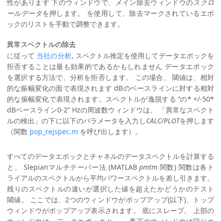
性があります 下のウィンドウで、メイン除去ウィンドウの
スクロ
ールデータ
を押します。 を使用して、除去マークされているエポ
ックのリストを手動で調整できます。
異常スペクトルの除去
に従って
当社の分析
, スペクトル推定を使用してデータエポックを
拒否することは最も効果的であるかもしれません データエポック
を選択する方法で、分析を拒否します。 この場合、 閾値は、相対
的な振幅変化の面で表現されます dBのベースラインに対する相対
的な振幅変化で表現されます。スペクトルが逸脱する ‘‘の* +/-50*
dBベースライン0-2” Hzの周波数ウィンドウは、 「異常なスペクト
ルの検出」の下に以下のパラメータを入力し
CALC/PLOT
を押します
（関数
pop_rejspec.m
を呼び出します）。
すべてのデータエポックとチャネルのデータスペクトルを計算する
と、 Slepianマルチテーパー法 (MATLAB
pmtm
関数) 関数は各ト
ライアルのスペクトルから平均パワースペクトルを差し引きます。
残りのスペクトルの違いが選択した値を超えたかどうかのテスト
閾値。 ここでは、2つのウィンドウがポップアップ(以下)、トップ
ウィンドウがポップアップ表示されます。 底にスレーブ。 上部の