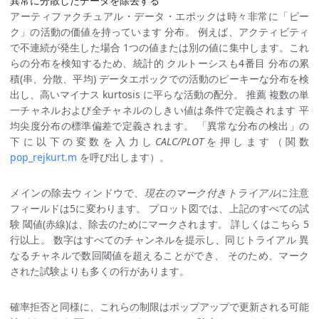
異常に分散したデータを除去する
アーティファクチュアル・データ・エポックは時々非常に「ピー
ク」の活動の価値を持っています 分布。 例えば、アクティビティ
で不連続が発生した場合 1つの値または別の値に集中します。これ
らの分布を検知するため、統計的 クルトーシスも4番目 分布の累
積(串、分散、平均) データエポックでの活動のピーキーな分布を検
出し、高いマイナス kurtosis に平らな活動の配分。 推薦 複数の単
一チャネルおよび全チャネルのしきい値は条件で定義されます 平
均尖度分布の標準偏差で定義されます。 「異常な分布の検出」の
下に以下の変数を入力し
CALC/PLOT
を押します（関数
pop_rejkurt.m
を呼び出します）。
メインの除去ウィンドウで、
現在のマーク付きトライアル
に注意
フィールドは5に変わります。 プロット図では、上記のすべての試
験 閾値(赤線)は、除去のためにマークされます。 詳しくはこちら 5
行以上。 数字はすべてのチャンネルを提示し、同じトライアル 異
なるチャネルで数回閾値を超えることができ、 そのため、マーク
された試験よりも多くの行があります。
確率拒否と同様に、これらの制限はポップアップで更新される可能