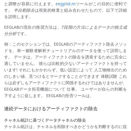
と調整が容易に行えます。
eegplot.m
ツールがこの目的に便利で
す。
半自動除去
は視覚的検査と組み合わせたもので、以下で詳細
を説明します。
EEGLABの現在の推奨方法は、
7段階の方法によるデータの独立成
分分析
です。
例：このセクションでは、EEGLABのアーティファクト除去メソッ
ドを、単一被験者解析チュートリアルのデータを使って説明しま
す。 データは、アーティファクトの除去を誘発するために完全に
適していません。 彼らは比較的少ないアーティファクトを持って
います! それにもかかわらず、低い設定によって 人工物検出のため
のしきい値、見つけるとマークすることができます 体験試験 これ
らは必ずしもアーティファクトに関係するわけではありませんが、
EEGLABデータ拒否機能について 仕事。 ユーザーが自らの判断を
下すように促します。 EEGLABの拒否ツールは、
連続データにおけるアーティファクトの除去
チャネル統計に基づくデータチャネルの除去
チャネル統計は、チャネルを削除すべきかどうかを判断するのに役