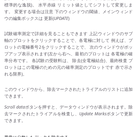
標準的な逸脱)。 水平赤線 リミット値としてシフトして変更しま
す。 変更する場合は注意 下のウィンドウの閾値、メインウィンド
ウの編集ボックスは 更新(
UPDATE
)
試験確率測定で詳細を見ることもできます 上記ウィンドウのサブ
軸のプロットをクリックすることで、各電極に対して 例えば、プ
ロットの電極番号2をクリックすることで、 次のウィンドウがポッ
プアップ表示されます(左から右へ、最初のプロットは 各電極の確
率分布です。 各試験の受験料は、 除去(全電極結合)、最終検査 プ
ロットはこの電極のための元の確率測定のプロットです 赤で示さ
れる限界)。
このウィンドウから、除去マークされたトライアルのリストに追加
できます。
Scroll data
ボタンを押すと、データウィンドウが表示されます。除
去マークされたトライアルを検査し、
Update Marks
ボタンで更新
できます。