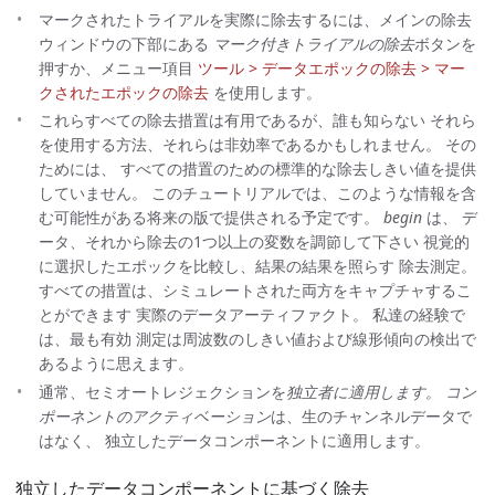
マークされたトライアルを実際に除去するには、メインの除去
ウィンドウの下部にある
マーク付きトライアルの除去
ボタンを
押すか、メニュー項目
ツール > データエポックの除去 > マー
クされたエポックの除去
を使用します。
これらすべての除去措置は有用であるが、誰も知らない それら
を使用する方法、それらは非効率であるかもしれません。 その
ためには、 すべての措置のための標準的な除去しきい値を提供
していません。 このチュートリアルでは、このような情報を含
む可能性がある将来の版で提供される予定です。
begin
は、 デ
ータ、それから除去の1つ以上の変数を調節して下さい 視覚的
に選択したエポックを比較し、結果の結果を照らす 除去測定。
すべての措置は、シミュレートされた両方をキャプチャするこ
とができます 実際のデータアーティファクト。 私達の経験で
は、最も有効 測定は周波数のしきい値および線形傾向の検出で
あるように思えます。
通常、セミオートレジェクションを
独立者に適用します。 コン
ポーネントのアクティベーション
は、生のチャンネルデータで
はなく、 独立したデータコンポーネントに適用します。
独立したデータコンポーネントに基づく除去