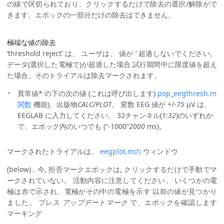
の線で区切られており、クリックするだけで除去の選択/解除がで
きます。エポックの一部分だけの除去はできません。
極端な値の除去
‘threshold reject’ は、 ユーザは、 値が ‘ 超過しないでください。
データ(選択した電極で)が超過した場合 試行期間中に限度値を超え
た場合、そのトライアルは除去マークされます。
異常値* の下の次の値 (これは呼び出します)
pop_eegthresh.m
関数
機能)、出版物
CALC/PLOT
。 変数 EEG 値が +/-
75
μV は、
EEGLAB に入力してください。 32チャンネル(
1:32
)のいずれか
で、エポック内のいつでも (“-1000”
2000
ms)。
マークされたトライアルは、
eegplot.mの
ウィンドウ
(below) . 今, 拒否マークエポックは, クリックするだけで手動でマ
ークされていない。 活動内容に注意してください。 いくつかの電
極は赤で示され、電極がその中の電極を示す 以前の値が見つかり
ました。 プレス
アップデートマーク
で、エポックを確認します
マーキング