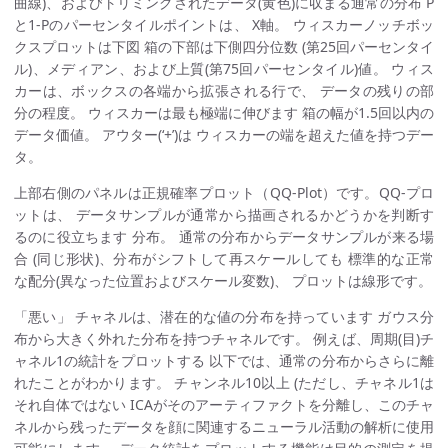
曲線)、およびトリミングされたデータ(黄色)に収まる通常の分布 P
と1-Pのパーセンタイルポイントは、 X軸。 ウィスカーノッチボッ
クスプロットは下図 箱の下部は下側四分位数 (第25回パーセンタイ
ル)、メディアン、および上質(第75回パーセンタイル)値。 ウィス
カーは、ボックスの各端から拡張される行で、 データの残りの部
分の程度。 ウィスカーは最も極端に伸びます 箱の幅が1.5回以内の
データ価値。 アウター(‘+’)は ウィスカーの端を超えた値を持つデー
タ。
上部右側のパネルは正規確率プロット（QQ-Plot）です。QQ-プロ
ットは、 データサンプルが通常から描画されるかどうかを判断す
るのに役立ちます 分布。 通常の分布からデータサンプルが来る場
合 (同じ形状)、分布がシフトして再スケールしても 標準的な正常
な配分(異なった位置およびスケール変数)、 プロットは線形です。
「悪い」 チャネルは、潜在的な値の分布を持っています ガウス分
布から大きく外れた分布を持つチャネルです。 例えば、周期(目)チ
ャネル1の統計をプロットする 以下では、通常の分布からさらに離
れたことがわかります。 チャンネル10以上 (ただし、チャネル1は
それ自体ではない ICAがそのアーティファクトを分離し、このチャ
ネルから残ったデータを顔に関連するニューラル活動の解析に使用