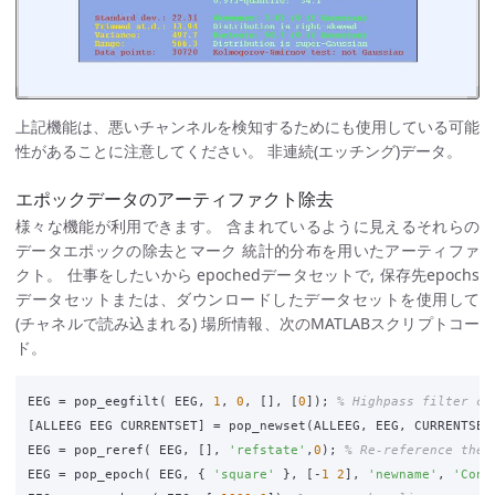
上記機能は、悪いチャンネルを検知するためにも使用している可能
性があることに注意してください。 非連続(エッチング)データ。
エポックデータのアーティファクト除去
様々な機能が利用できます。 含まれているように見えるそれらの
データエポックの除去とマーク 統計的分布を用いたアーティファ
クト。 仕事をしたいから epochedデータセットで, 保存先epochs
データセットまたは、ダウンロードしたデータセットを使用して
(チャネルで読み込まれる) 場所情報、次のMATLABスクリプトコー
ド。
EEG
=
pop_eegfilt
(
EEG
,
1
,
0
,
[],
[
0
]);
% Highpass filter cu
[
ALLEEG
EEG
CURRENTSET
]
=
pop_newset
(
ALLEEG
,
EEG
,
CURRENTSET
EEG
=
pop_reref
(
EEG
,
[],
'refstate'
,
0
);
% Re-reference the 
EEG
=
pop_epoch
(
EEG
,
{
'square'
},
[
-
1
2
],
'newname'
,
'Cont