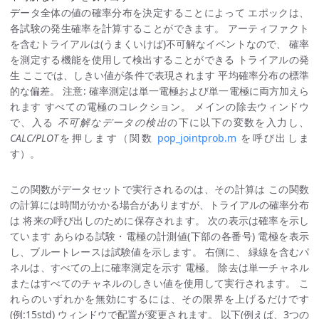
データ全体の値の確率分布を決定することによって エポックは、
各試験の発生確率を計算することができます。 アーティファクト
を含むトライアルは(うまくいけば)不可解なイベントなので、 確率
を測定する機能を使用して検出することができる トライアルの発
生 ここでは、しきい値が条件で表現されます 平均確率分布の標準
的な偏差。 注意: 確率測定は単一電極および単一電極に両方加えら
れます すべての電極のコレクション。 メインの除去ウィンドウ
で、入る
不可解なデータの検出
の下に以下の変数を入力し、
CALC/PLOT
を押します（関数
pop_jointprob.m
を呼び出しま
す）。
この関数がデータセットで実行されるのは、その計算は この関数
の計算には時間がかかる場合がありますが、トライアルの確率分布
は 将来の呼び出しのために保存されます。 次の表示は確率を示し
ています あらゆる試験・電極の計測値(下部の各番号) 電極を表示
し、ブルートレースは試験値を示します。 右側に、 緑線を含むパ
ネルは、すべての上に確率測定を示す 電極。 除去は単一チャネル
またはすべてのチャネルのしきい値を使用して実行されます。 こ
れらのいずれかを無効にするには、その限界を上げるだけです
(例:15std) ウィンドウで配置が変更されます。 以下(例えば、3つの