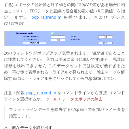
する) エポックの開始値と終了値との間に50μVの差がある場合に相
当します）。 EEGデータと直線の適合度の最小値（R二乗値）を指
定します。
pop_rejtrend.m
を呼び出し、および プレス
CALC/PLOT
次のウィンドウがポップアップ表示されます。 値が値であること
に注意してください。 入力は明確に余りに低いです(また、私達は
線形を検出できません このデータセットでは設定が低すぎるた
め、再び赤で表示されるトライアルが見られます。除去マークを解
除するには、トライアルをクリックしてから*Update ボタン。
注意：関数
pop_rejtrend.m
をコマンドラインから直接 コマンド
ラインを選択するか、
ツール > データエポックの除去
フラットラインデータを除去する</span> で追加パラメータを
指定します。
不可解なデータを取り出す