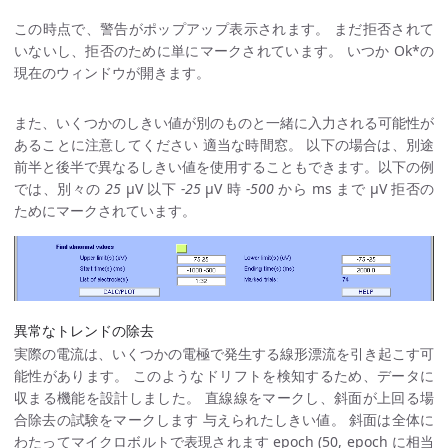
この時点で、警告がポップアップ表示されます。 まだ拒否されて
いないし、拒否のために単にマークされています。 いつか Ok*の
現在のウィンドウが開きます。
また、いくつかのしきい値が別のものと一緒に入力される可能性が
あることに注意してください 適当な時間窓。 以下の場合は、別途
前半と後半で異なるしきい値を使用することもできます。以下の例
では、別々の
25
μV 以下
-25
μV 時
-500
から ms まで μV 拒否の
ためにマークされています。
異常なトレンドの除去
実際の電流は、いくつかの電極で発生する線形漂流を引き起こす可
能性があります。 このようなドリフトを検知するため、データに
収まる機能を設計しました。 直線線をマークし、斜面が上回る場
合除去の試験をマークします 与えられたしきい値。 斜面は全体に
わたってマイクロボルトで表現されます epoch (50, epoch に相当