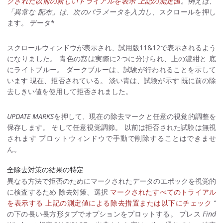
クされた以前の新しいトライアルを表示 上記の測定値
。例えば、
「異常な 配布」は、次のパラメータを入力し、
スクロールを押し
ます。 データ*
スクロールウィンドウが表示され、試用版11&12で表示されるよう
になりました。 青色の窓は実際に2つに分けられ、上の濃紺と 底
にライトブルー。 ダークブルーは、試験が行われることを示して
います 現在、拒否されている。 淡い青は、試験が示す 既に前の除
去しきい値を使用して拒否されました。
UPDATE MARKS
を押して、現在の除去マークと任意の視覚的調整を
保存します。 そして任意視覚調節。 以前は拒否された試験は無視
されます プロットウィンドウで手動で削除することはできませ
ん。
全除去対策の結果の特定
異なる方法で拒否のためにマークされたデータのエポックを視覚的
に検査するため 除去対策、選択
マークされたすべてのトライアル
を表示する 上記の測定値による除去措置または以下にチェック
‘’
の下の長い長方形タブでオプションをプロットする。 プレス
Find