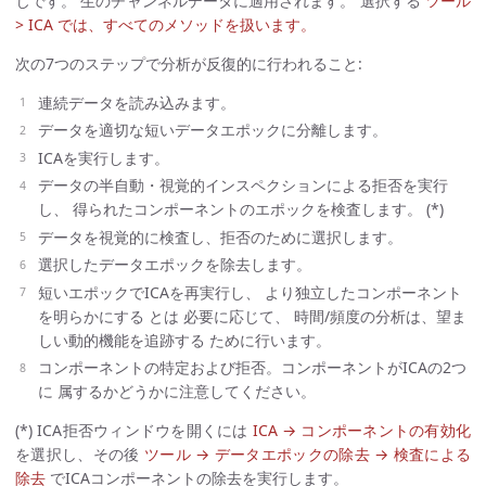
じです。 生のチャンネルデータに適用されます。 選択する
ツール
> ICA では、すべてのメソッドを扱います。
次の7つのステップで分析が反復的に行われること:
連続データを読み込みます。
データを適切な短いデータエポックに分離します。
ICAを実行します。
データの半自動・視覚的インスペクションによる拒否を実行
し、 得られたコンポーネントのエポックを検査します。 (*)
データを視覚的に検査し、拒否のために選択します。
選択したデータエポックを除去します。
短いエポックでICAを再実行し、 より独立したコンポーネント
を明らかにする とは 必要に応じて、 時間/頻度の分析は、望ま
しい動的機能を追跡する ために行います。
コンポーネントの特定および拒否。コンポーネントがICAの2つ
に 属するかどうかに注意してください。
(*) ICA拒否ウィンドウを開くには
ICA → コンポーネントの有効化
を選択し、その後
ツール → データエポックの除去 → 検査による
除去
でICAコンポーネントの除去を実行します。