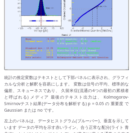
統計の推定変数はテキストとして下部パネルに表示され、グラフィ
カルな分析と解釈を容易にします。 変数は信号の平均、標準的な
偏差、スキューネスであり、 久留米症(流通の4つの最初の累積者
と呼ばれる) メディア 最後のテキスト出力は、 Kolmogorov-
Smirnovテスト結果(データ分布を解析する) p = 0.05 の 重要度 で
Gaussian または no です。
左上のパネルは、データヒストグラム(ブルーバー)、垂直を示して
います データの平均を示す赤いライン、合う正常な配分(ライト 青