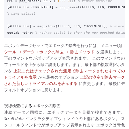
EEG
=
pop_rmbase
(
EEG
,
[
-
1000
0
]);
% remove baseline
[
ALLEEG
EEG
CURRENTSET
]
=
pop_newset
(
ALLEEG
,
EEG
,
CURRENTSET
% save dataset
[
ALLEEG
EEG
]
=
eeg_store
(
ALLEEG
,
EEG
,
CURRENTSET
);
% store d
eeglab
redraw
% redraw eeglab to show the new epoched datase
エポックデータセットでエポックの除去を行うには、メニュー項目
ツール → データエポックの除去 → 除去メソッド
を選択します。
下のウィンドウがポップアップ表示されます。 このウィンドウの
フィールドを上から順に説明します。まず、最下部の複数選択ボタ
ンを
上記またはチェックされた測定で除去マークされたすべての
トライアルを表示
から最初のオプション
上記の測定で除去マーク
された新しいトライアルのみを表示する
に変更します。 最後にデ
フォルトオプションに戻ります。
視線検査によるエポックの除去
連続データと同様に、エポックデータも目視で検査できます。
Scroll data
インタラクティブウィンドウの上部にあるボタン。 ス
クロールウィンドウがポップアップ表示されます エポックは青色