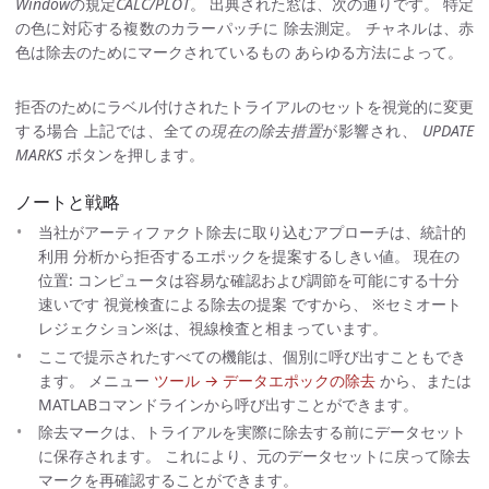
Window
の規定
CALC/PLOT
。 出典された窓は、次の通りです。 特定
の色に対応する複数のカラーパッチに 除去測定。 チャネルは、赤
色は除去のためにマークされているもの あらゆる方法によって。
拒否のためにラベル付けされたトライアルのセットを視覚的に変更
する場合 上記では、全ての
現在の除去措置
が影響され、
UPDATE
MARKS
ボタンを押します。
ノートと戦略
当社がアーティファクト除去に取り込むアプローチは、統計的
利用 分析から拒否するエポックを提案するしきい値。 現在の
位置: コンピュータは容易な確認および調節を可能にする十分
速いです 視覚検査による除去の提案 ですから、 ※セミオート
レジェクション※は、視線検査と相まっています。
ここで提示されたすべての機能は、個別に呼び出すこともでき
ます。 メニュー
ツール → データエポックの除去
から、または
MATLABコマンドラインから呼び出すことができます。
除去マークは、トライアルを実際に除去する前にデータセット
に保存されます。 これにより、元のデータセットに戻って除去
マークを再確認することができます。