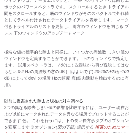
ウィンドウは、データエポックと、 一番下のウィンドウは同じエ
ポックのパワースペクトラです。 スクロールするとき トライアル
間をスクロールすると、底のウィンドウがそのスペクトルで外れ値
としてラベル付けされたデータトライアルを表示します。 マーク
付きトライアルのリストを更新し、両方のウィンドウを閉じる プ
レス 下のウィンドウの
アップデートマーク
極端な値の標準的な除去と同様に、いくつかの周波数 しきい値の
ウィンドウを定義することができます。 下のウィンドウで指定し
ます。 試用スペクトラは、
+/-50
による意味から再び逸脱してはな
らない
0-2
Hzの周波数の窓のdB (目はよいです)
20-40
の
+25
か
-100
dB によってdevi の場所 Hzの頻度 窓(筋肉活動を検出するのに有
用)。
以前に提案された除去と現在の対を調べる
2つの異なる除去しきい値の影響を比較するには、ユーザー 現在お
よび以前にマークされたデータを異なる場所でプロットすることが
できます 色。 これを行うには、下の長い長方形タブのオプション
を変更します ※オプション
(図の下部) 選択する
拒否のためにマー