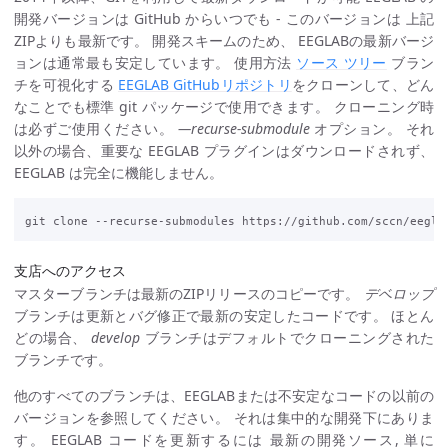
開発バージョンは GitHub からいつでも - このバージョンは 上記
ZIPよりも最新です。 開発スキームのため、 EEGLABの最新バージ
ョンは通常最も安定しています。 使用方法
ソース ツリー
ブラン
チを可視化する
EEGLAB GitHubリポジトリ
をクローンして、どん
なことでも標準 git パッケージで使用できます。 クローニング時
は必ずご使用ください。
—recurse-submodule
オプション。 それ
以外の場合、重要な EEGLAB プラグインはダウンロードされず、
EEGLAB は完全に機能しません。
支店へのアクセス
マスターブランチは最新のZIPリリースのコピーです。
デベロップ
ブランチは更新とバグ修正で最新の安定したコードです。 ほとん
どの場合、
develop
ブランチはデフォルトでクローニングされた
ブランチです。
他のすべてのブランチは、EEGLABまたは不安定なコードの以前の
バージョンを参照してください。 それは集中的な開発下にありま
す。 EEGLAB コードを更新するには 最新の開発ソース, 単に