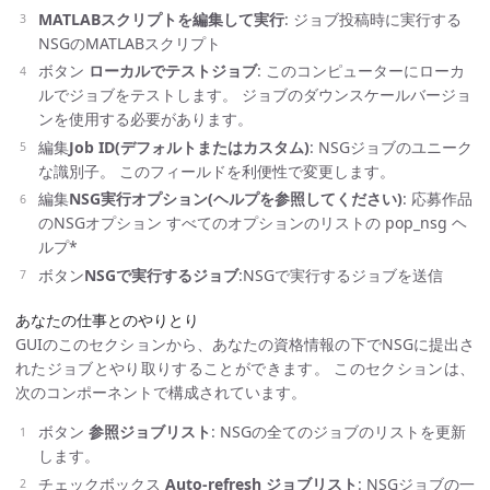
MATLABスクリプトを編集して実行
: ジョブ投稿時に実行する
NSGのMATLABスクリプト
ボタン
ローカルでテストジョブ
: このコンピューターにローカ
ルでジョブをテストします。 ジョブのダウンスケールバージョ
ンを使用する必要があります。
編集
Job ID(デフォルトまたはカスタム)
: NSGジョブのユニーク
な識別子。 このフィールドを利便性で変更します。
編集
NSG実行オプション(ヘルプを参照してください)
: 応募作品
のNSGオプション すべてのオプションのリストの pop_nsg ヘ
ルプ*
ボタン
NSGで実行するジョブ
:NSGで実行するジョブを送信
あなたの仕事とのやりとり
GUIのこのセクションから、あなたの資格情報の下でNSGに提出さ
れたジョブとやり取りすることができます。 このセクションは、
次のコンポーネントで構成されています。
ボタン
参照ジョブリスト
: NSGの全てのジョブのリストを更新
します。
チェックボックス
Auto-refresh ジョブリスト
: NSGジョブの一