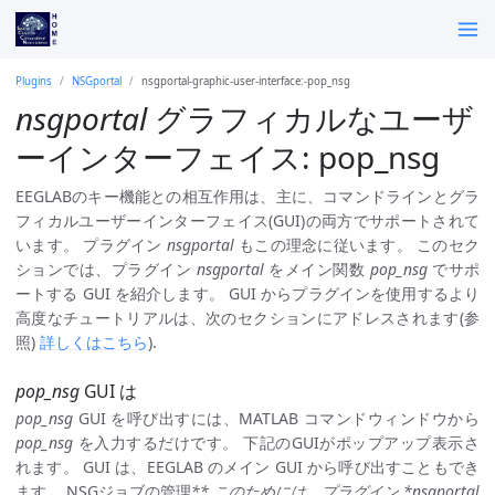
Plugins
NSGportal
nsgportal-graphic-user-interface:-pop_nsg
nsgportal
グラフィカルなユーザ
ーインターフェイス: pop_nsg
EEGLABのキー機能との相互作用は、主に、コマンドラインとグラ
フィカルユーザーインターフェイス(GUI)の両方でサポートされて
います。 プラグイン
nsgportal
もこの理念に従います。 このセク
ションでは、プラグイン
nsgportal
をメイン関数
pop_nsg
でサポ
ートする GUI を紹介します。 GUI からプラグインを使用するより
高度なチュートリアルは、次のセクションにアドレスされます(参
照)
詳しくはこちら
).
pop_nsg
GUI は
pop_nsg
GUI を呼び出すには、MATLAB コマンドウィンドウから
pop_nsg
を入力するだけです。 下記のGUIがポップアップ表示さ
れます。 GUI は、EEGLAB のメイン GUI から呼び出すこともでき
ます。 NSGジョブの管理
** このためには、プラグイン *nsgportal