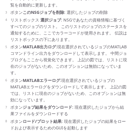
覧を自動的に更新します。
ボタン
このNSGジョブを削除
: 選択したジョブの削除
リストボックス
選択ジョブ
: NSGであなたの資格情報に基づく
すべてのジョブのリスト。 このリストのジョブのステータスを
通知するために、ここでカラーコードが使用されます。 伝説は
リストボックスの下にあります。
ボタン
MATLAB出力ログ
:現在選択されているジョブのMATLAB
コマンドライン出力をダウンロードして表示します。 中間ジョ
ブログもここから視覚化できます。 上記の図では、リストに現
在のジョブがないため、このオプションは無効になっていま
す。
ボタン
MATLABエラーログ
:現在選択されているジョブの
MATLABエラーログをダウンロードして表示します。 上記の図
では、リストに現在のジョブがないため、このオプションは無
効になっています。
ボタン
ジョブ結果をダウンロード
: 現在選択したジョブから結
果ファイルをダウンロードする
ボタン
ロード/プロット結果
: 現在選択したジョブの結果をロー
ドおよび表示するためのGUIを起動します