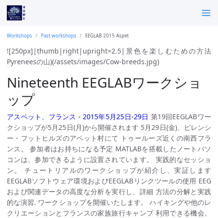
Workshops
Past workshops
EEGLAB 2015 Aspet
![250px]|thumb|right|upright=2.5|景色を楽しむための方法
Pyreneesの山)(/assets/images/Cow-breeds.jpg)
Nineteenth EEGLABワークショ
ップ
アスペット、フランス - 2015年5月25日-29日
第19回EEGLABワー
クショップが5月25日(月)から開催されます 5月29日(金)、ピレンシ
ー・フットヒルズのアペット村にて トゥールーズ近くの南西フラ
ンス。 参加者はお持ちになる予定 MATLABを搭載したノートパソ
コンは、参加できるように設置されています。 実践的なセッショ
ン。 チュートリアルのワークショップが紹介し、実証します
EEGLABソフトウェア環境およびEEGLABリンクツールの使用 EEG
および関連データの高度な分析を実行し、詳細 方法の分解と実践
的な演習. ワークショップを開催いたします。 ハイキングや他のレ
クリエーションとフランスの家族旅行キャンプ 利用できる機会。