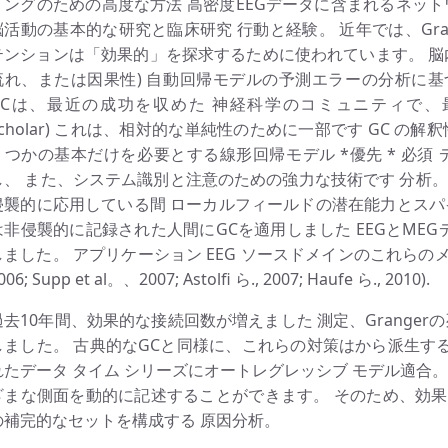
リングのための高度な方法 高密度EEGデータに含まれるネット
脳活動の基本的な研究と臨床研究 行動と経験。 近年では、Granger 
テンションは「効果的」を探求するために使われています。 脳
流れ、または因果性) 自動回帰モデルの予測エラーの分析に基づ
GCは、最近の成功を収めた 神経科学のコミュニティで、最後の1
Scholar) これは、相対的な単純性のために一部です GC の解
くつかの基本だけを必要とする線形回帰モデル *優先 * 必須
し、 また、システム識別と注意のための強力な技術です 分析。 
侵襲的に応用している間 ローカルフィールドの潜在能力とスパ
非侵襲的に記録された人間にGCを適用しました EEGとMEGデータ(Bre
しました。 アプリケーション EEG ソースドメインのこれらのメソ
006; Supp et al。、2007; Astolfi ら., 2007; Haufe ら., 2010).
過去10年間、効果的な接続回数が増えました 測定、Grange
しました。 古典的なGCと同様に、これらの対策はから派生することができ
れたデータ タイム シリーズにオートレグレッシブ モデル適合
ざまな側面を動的に記述することができます。 そのため、効
の補完的なセットを構成する 原因分析。