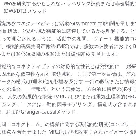
vivo
を研究するかもしれない ラベリング技術または非侵襲的
(DWI/DTI) メソッド
機能的なコネクティビティ
は活動の(symmetrical)相関を
次 目標は、どの地域が機能的に関連しているかを理解すること
よって測定されるように、活動中の相関。 ツイート 機能的
て、機能的磁気共鳴画像法(fMRI)では、多数の被験者における
ルまたは関心領域間の相関(または偏相関)を計算します。
機能的なコネクティビティの対称的な性質とは対照的に、
効果
は因果的な依存性を示す 脳領域間。 ここで第一次目標は、どの
ワークの構成は(通常)他を影響を及ぼす 一部の段階または情報
多くの場合、「情報流」という言葉は、 方向的に特定の(必ずし
続。 人気の効果的な接続 fMRIおよび/または電気生理学的(EEG
ージングデータには、動的因果モデリング、構造式が含まれま
、およびGranger-causalメソッド。
人間「コネクトーム」の構築に関する現代的な研究(コンプリート
に焦点を合わせました MRIおよび拡散重くされたイメージ投射