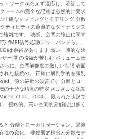
ネットワークが絶えず適応し、応答して
ネクトームの完全な記述は必然的に要求
ーの正確なマッピングとモデリング 分散
ネクティビティの過渡的なダイナミクス
波で複雑です。 決断、空間の静止に関す
変形 fMRI信号処理(デシュパンドら。、
G/MEG)は余裕があります 高い一時的な決
ンサー)間の接続が苦しむ ボリューム伝
さらに、空間解像度の厳しい制限 表面
された接続の。 正確に解剖学的を識別
posed、源の最近の改善です 分離とロー
標の十分な精度の特定 さまざまな認知
 et al.、2004)。 限られた状況で
EG) は、 侵略的、高い空間的分解能と(多く
ると 分離とローカリゼーション、過渡
存性の変化。 非侵襲的検出と分散モデ