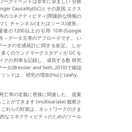
ワークイベントは非常に望ましい 分散
Causality(GC)とその原因 エクス
内のコネクティビティ(間接的な情報の
く チャンネル(またはソース)波形。
200以上の引用 10年(Google
釈性 – データ主導のアプローチです。 い
 データの生成統計に関する仮定。 しか
多くのランドマークスタディが GC を
イクの列車を記録し、成長する数 研究
ssler and Seth, 2010)で確認
ッドは、 研究の増加(HuiとLeahy、
rの死亡率の定義に密接に関連した、 提案
ます (multivariate) 観察さ
。 これらの対策は、ネットワークのさま
果的なコネクティビティのためのツール