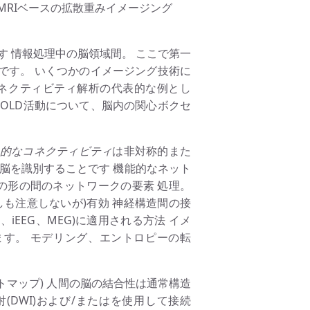
MRIベースの拡散重みイメージング
示します 情報処理中の脳領域間。 ここで第一
です。 いくつかのイメージング技術に
コネクティビティ解析の代表的な例とし
BOLD活動について、脳内の関心ボクセ
的なコネクティビティ
は非対称的また
脳を識別することです 機能的なネット
の形の間のネットワークの要素 処理。
も注意しないが)有効 神経構造間の接
、iEEG、MEG)に適用される方法 イメ
す。 モデリング、エントロピーの転
マップ) 人間の脳の結合性は通常構造
(DWI)および/またはを使用して接続