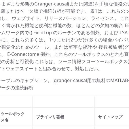
さまざまな形態のGranger-causal(または関連)を手頃な
タ版またはベータ版で接続分析が可能です。 表1は、これらの
供し、 ウェブサイト、リリースバージョン、ライセンス。 こ
よく書かれた機能と便利な機能の数、ほとんどの欠如の統合 E
ムワーク内で() FieldTrip のルーチンである例外、および TSA は
らに、これらの多くは、 1つまたは2つだけ(多くの場合バイバ
な視覚化のためのツール、または堅牢な統計や 複数被験者(グ
に、 E-Connectome 例外、これらのツールボックスのどれ
続の分析と可視化 これらは、ソース情報フローツールボックス(SIF
フトウェアスイートと組み合わせて、対処したい。
テーブルのキャプション。 granger-causal用の無料のMAT
データの接続解析
ツールボック
プライマリ著者
サイトマップ
ス名