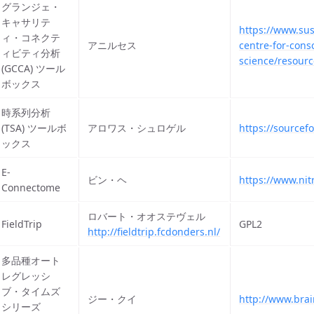
グランジェ・
キャサリテ
https://www.sus
ィ・コネクテ
アニルセス
centre-for-cons
ィビティ分析
science/resourc
(GCCA) ツール
ボックス
時系列分析
(TSA) ツールボ
アロワス・シュロゲル
https://sourcefo
ックス
E-
ビン・ヘ
https://www.nit
Connectome
ロバート・オオステヴェル
FieldTrip
GPL2
http://fieldtrip.fcdonders.nl/
多品種オート
レグレッシ
ブ・タイムズ
ジー・クイ
http://www.brai
シリーズ