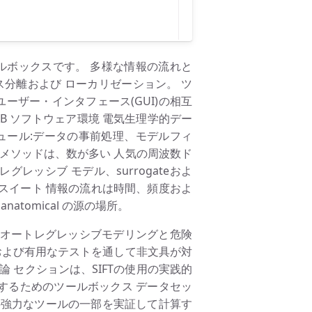
の解析ツールボックスです。 多様な情報の流れと
ソース分離および ローカリゼーション。 ツ
ーザー・インタフェース(GUI)の相互
AB ソフトウェア環境 電気生理学的デー
4つのモジュール:データの事前処理、モデルフィ
メソッドは、数が多い 人気の周波数ド
トレグレッシブ モデル、surrogateおよ
スイート 情報の流れは時間、頻度およ
atomical の源の場所。
 オートレグレッシブモデリングと危険
および有用なテストを通して非文具が対
 セクションは、SIFTの使用の実践的
するためのツールボックス データセッ
Tの強力なツールの一部を実証して計算す