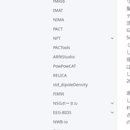
fMRIb
IMAT
NIMA
PACT
NFT
PACTools
ARfitStudio
PowPowCAT
は
RELICA
2
std_dipoleDensity
FIRfilt
NSGポータル
EEG-BIDS
NWB-io