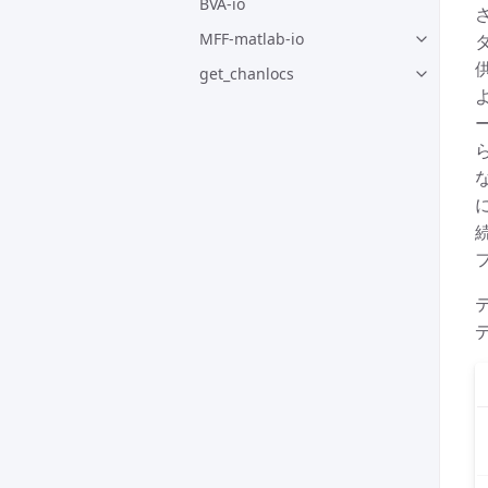
BVA-io
MFF-matlab-io
get_chanlocs
ー