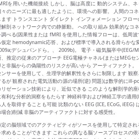
fMRIを用いた機能接続 しかし、脳は高度に 動的システム、
個々のニーズに最も適したように、環境への影響。 人間のコ
します トランスエント ダイレクト インフォメーション フロ
型解剖ネットワーク内での静脈動。 への取り組み 効果的なコ
を調べる(因果性または fMRI を使用した情報フローは、低周
る仮定 hemodynamic応答、および標準で導入される滑らかな
2009a;デシュパンドら。、 2009b)。 電子・磁気脳卒中(EE
断、推定の従来のアプローチ EEG電極チャネル(またはMEGセ
導と非脳からの偽陽性のリスクが高いから アーティファクト。 
センサーを使用して、生理学的解釈性をさらに制限します 観察
するが 観察された電気活動の源の場所(逆) 問題)は数学的にill-
カリゼーション技術により、近似できる このような解剖学的座
に有利な分析的洞察をもたらす 神経科学および神経工学の適用(Michel
も人を取得することも可能 比類のない EEG (ICE, ECoG, iE
の場合)削減 非脳のアーティファクトに対する感受性。
特定の脳領域でのアクティビティがソースを使用して特定され
を求めることができます これらの異なる脳ソースプロセスの依