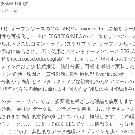
(BSMART)用脳
システム
SIFTはオープンソースのMATLAB(Mathworks, Inc.)
因性を可視化し、 主に EEG/iEEG/MEG のデータセットの
ールボックスはコマンドライン(スクリプト)と グラフィカル・ユ
作用はに統合され、 広く使用されているオープンソース EEGL
タ解析(sccn.ucsd.edu/eeglab) そこにあります 現在
ッティングおよび 接続推定、統計分析、可視化 最初に実装した
メイン 危険 - 原因と一貫性対策, 取得 適応型多variateのオー
び分析から 統計とインタラクティブな視覚化のためのツールの
び(標準か)を渡る動的に流れます 個人的な MRI の共同登録済み) an
このチュートリアルでは、多変種を根ざした理論を説明します
性分析。 実用的 データ長、パラメータ選択、および テキスト
処されます 統計的意義の推定については、概説します。 この理論
なウォークスルーによって続く EEGでソース情報フローを分析
ト。 ここでは、典型的なデータ処理パイプラインを歩く SIF