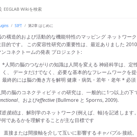
ugins
SIFT
第2章 はじめに
脳の構造的および活動的な機能特性のマッピング ネットワー
主目的です。 この変容性研究の重要性は、最近ありました 201
マンコネクトームの発表 プロジェクト:
*人間の脳のつながりの知識は人間を変える 神経科学は、定
く、 データだけでなく、必要な基本的なフレームワークを提
最終的には脳の働き方を解明 健康・病気・若年・老年 * 必須
人間の脳のコネクティビティの研究は、一般的に1つ以上の下で
unctional
、および
effective
(Bullmore と Sporns, 2009).
構造接続
は、解剖学のネットワーク(例えば、軸)を記述します
が何であるかを理解することが主な目標です
直接または間接軸を介して互いに影響する
キャパブル
接続。