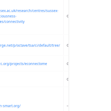
sex.ac.uk/research/centres/sussex-
ciousness-
GPL 3
GPL 3
es/connectivity
rge.net/p/octave/tsa/ci/default/tree/
GPL2
GPL2
rc.org/projects/econnectome
GPL 3
GPL 3
GPL2
GPL2
n-smart.org/
–