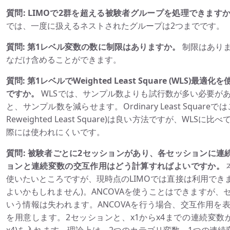
質問: LIMOで2群を超える被験者グループを処理できます
では、一度に扱えるネストされたグループは2つまでです。
質問: 第1レベル変数の数に制限はありますか。
制限はあり
なだけ含めることができます。
質問: 第1レベルでWeighted Least Square (WLS
ですか。
WLSでは、サンプル数よりも試行数が多い必要が
と、サンプル数を減らせます。Ordinary Least Squareでは
Reweighted Least Square)は良い方法ですが、W
際には使われにくいです。
質問: 被験者ごとに2セッションがあり、各セッションに連
ョンと連続変数の交互作用はどう計算すればよいですか。
使いたいところですが、現時点のLIMOでは直接は利用できま
よいかもしれません)。ANCOVAを使うことはできますが
いう情報は失われます。ANCOVAを行う場合、交互作用を
を用意します。2セッションと、x1からx4までの連続変数がある場合