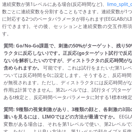
連続変数が第1レベルにある場合(反応時間など)、
limo_split
数ごとに連続変数を分割することもできます。連続変数が1つ
に対応する2つのベータパラメータが得られます(EEGLABのLI
行できます)。その後、セッションと連続変数の交互作用項を
す。
質問: Go/No-Go課題で、刺激の50%がターゲット、残り
ラクタに反応しない)です。正反応(goターゲット試行で反応
ない)を解析したいのですが、ディストラクタの反応時間が
含められますか。
可能です。これは試行をまたいだ第1レ
ついては反応時間を0に設定します。そうすると、反応時
が無視されます。ただし、ディストラクタには反応時間が
作用は計算できません。第2レベルでは、試行タイプ(ターゲ
あるt検定と、反応時間ベータパラメータに対する1標本t検
質問: 9種類の視覚刺激があり、3種類の顔と、各刺激の3回の
違いを見るには、LIMOではどの方法が最適ですか。
EEG
変数がある場合は、それを第1レベルで使い、第2レベルで3
す。ただし、より良い方法は、第1レベルで顔タイプと反復