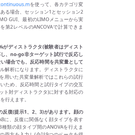
_continuous.m
を使って、各カテゴリ変
ある場合、セッション1とセッション2
MO GUI、最初のLIMOメニューから実
第2レベルのANCOVAで計算できま
50%がディストラクタ(被験者はディスト
し、no-go非ターゲット試行で反応し
ない場合でも、反応時間を共変量として
ベル解析になります。ディストラクタに
間を用いた共変量解析ではこれらの試行
ないため、反応時間と試行タイプの交互
ット対ディストラクタ)に対する対応の
定を行えます。
反復(提示1、2、3)があります。顔の
LABに、反復に関係なく顔タイプを表す
種類の顔タイプ間のANOVAを行えま
の両方を入力し(合計9つのベータを得