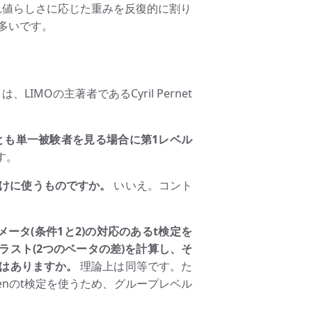
 個々の試行に外れ値らしさに応じた重みを反復的に割り
多いです。
LIMOの主著者であるCyril Pernet
とも単一被験者を見る場合に第1レベル
す。
cだけに使うものですか。
いいえ。コント
ラメータ(条件1と2)の対応のあるt検定を
トラスト(2つのベータの差)を計算し、そ
いはありますか。
理論上は同等です。た
enのt検定を使うため、グループレベル