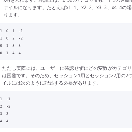
x4)を入れます。理論上は、2つのカテゴリ変数、1つの連
ァイルになります。たとえばx1=1、x2=2、x3=3、x4=
ります。
1  0  1  -1

1  0  2  -2

0  1  3  3

ただし実際には、ユーザーに確認せずにどの変数がカテゴリ
は困難です。そのため、セッション1用とセッション2用の2
イルには次のように記述する必要があります。
1  -1

2  -2

3  3
