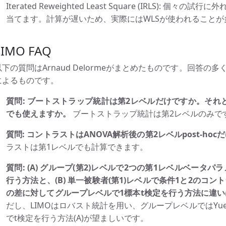
Iterated Reweighted Least Square (IRLS):
当てます。計算が遅いため、実際にはWLSが使われることが
LIMO FAQ
以下の質問はArnaud Delormeがまとめたものです。回答の多くは、
によるものです。
質問: ブートストラップ統計は第2レベルだけですか。それ
でも使えますか。
ブートストラップ統計は第2レベルのみで
質問: コントラストはANOVA解析後の第2レベルpost-ho
ラストは第1レベルでも計算できます。
質問: (A) グループ(第2)レベルで2つの第1レベルベータパ
行う方法と、(B) 単一被験者(第1)レベルで条件1と2のコン
の差に対してグループレベルで1標本t検定を行う方法に違
だし、LIMOはロバスト統計を用い、グループレベルではYu
でt検定を行う方法(A)が望ましいです。