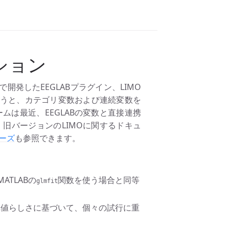
ション
と共同で開発したEEGLABプラグイン、LIMO
うと、カテゴリ変数および連続変数を
ムは最近、EEGLABの変数と直接連携
旧バージョンのLIMOに関するドキュ
ーズ
も参照できます。
MATLABの
関数を使う場合と同等
glmfit
法です。外れ値らしさに基づいて、個々の試行に重