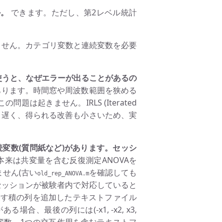
か。
できます。ただし、第2レベル統計
ません。カテゴリ変数と連続変数を必要
)最適化を使うと、なぜエラーが出ることがあるの
あります。時間窓や周波数範囲を狭める
この問題は起きません。IRLS (Iterated
LSに比べて遅く、得られる改善も小さいため、実
続変数(質問紙など)があります。セッシ
本来は共変量を含む反復測定ANOVAを
せん(古い
を確認しても
old_rep_ANOVA.m
、セッションが被験者内で対応していると
表す積の列を追加したテキストファイル
、最後の列には(-x1, -x2, x3,