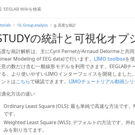
torials
10. Group analysis
g. 高度な統計
STUDYの統計と可視化オプ
度な統計解析は、主にCyril PernetがArnaud Delorme
Linear Modeling of EEG data)で行います。
LIMO toolbox
を使
任意の数だけ含む一般線形モデルを利用できます。EEGLABチー
する、より使いやすいLIMOインターフェイスを開発しました。
メントは
こちら
で確認できます。
LIMOチュートリアル動画シリ
最適化方法の違い
Ordinary Least Square (OLS): 最も単純で高速な方法です。
です。
Weighted Least Square (WLS): デフォルトの方
みを割り当てます。