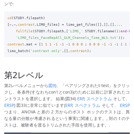
ンで:
cd
(
STUDY
.
filepath
)
[
~
,
~
,
contrast
.
LIMO_files
]
=
limo_get_files
([],[],[],
...
fullfile
(
STUDY
.
filepath
,[
'LIMO_'
STUDY
.
filename
(
1
:
end
-
6
)
'LIMO_files_FaceRepAll_GLM_Channels_Time_WLS.txt'
));
contrast
.
mat
=
[
1
1
1
-
1
-
1
-
1
0
0
0
;
0
0
0
-
1
-
1
-
1
1
1
1
]
limo_batch
(
'contrast only'
,[],
contrast
);
第2レベル
第2レベルメニューから
図9
)、「ペアリングされたt-test」をクリッ
クし、各条件(すなわちcon1とcon3)のために以前に計算されたコ
ントラストを選択します。 結果(図34)
ERP
,
スペクトラム
そして、
ERSP
) 図33に非常に似ています(
ERP
,
スペクトラム
そして、
ERSP
つまり、ANOVA と差の 2 方からのポスト ホックのテストは、異
なる量の分散が考慮されるという事実に関連します。, 対の t のテ
ストは、被験者を渡るトリムされた手段を使用します。.