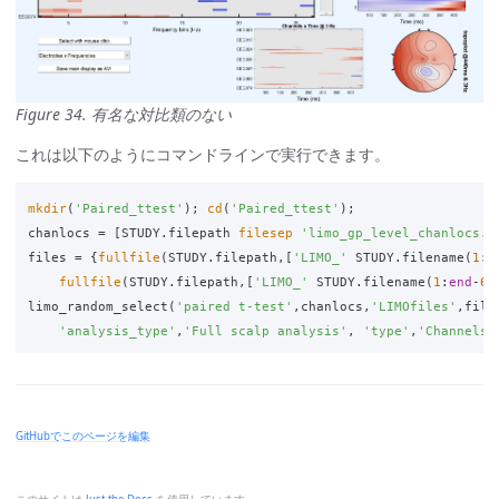
Figure 34. 有名な対比類のない
これは以下のようにコマンドラインで実行できます。
mkdir
(
'Paired_ttest'
);
cd
(
'Paired_ttest'
);
chanlocs
=
[
STUDY
.
filepath
filesep
'limo_gp_level_chanlocs.m
files
=
{
fullfile
(
STUDY
.
filepath
,[
'LIMO_'
STUDY
.
filename
(
1
:
e
fullfile
(
STUDY
.
filepath
,[
'LIMO_'
STUDY
.
filename
(
1
:
end
-
6
)
limo_random_select
(
'paired t-test'
,
chanlocs
,
'LIMOfiles'
,
file
'analysis_type'
,
'Full scalp analysis'
,
'type'
,
'Channels'
GitHubでこのページを編集