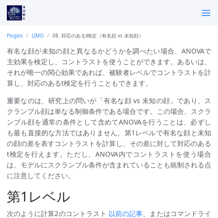
Plugins
LIMO
08. 対応のあるt検定（有名顔 vs 未知顔）
有名な顔が未知の顔と異なるかどうかを調べたい場合、ANOVAで
主効果を検定し、コントラストを使うことができます。あるいは、
それが唯一の関心効果であれば、被験者レベルでコントラストを計
算し、対応のあるt検定を行うこともできます。
重要なのは、研究上の問いが「有名な顔 vs 未知の顔」であり、ス
クランブル顔は単なる制御条件である場合です。この場合、スクラ
ンブル顔を通常の条件として含めてANOVAを行うことは、必ずし
も最も直接的な方法ではありません。第1レベルで有名な顔と未知
の顔の差を表すコントラストを計算し、その差に対して対応のある
t検定を行えます。ただし、ANOVA内でコントラストを使う場合
は、モデルにスクランブル条件が含まれていることも統制される点
に注意してください。
第1レベル
次のように計算2のコントラスト
以前の記事
、またはコマンドライ