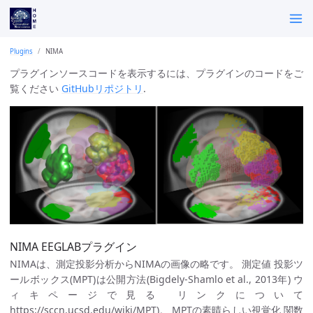
Plugins
NIMA
プラグインソースコードを表示するには、プラグインのコードをご
覧ください
GitHubリポジトリ
.
NIMA EEGLABプラグイン
NIMAは、測定投影分析からNIMAの画像の略です。 測定値 投影ツ
ールボックス(MPT)は公開方法(Bigdely-Shamlo et al., 2013年) ウ
ィキページで見る リンクについて
https://sccn.ucsd.edu/wiki/MPT)。 MPTの素晴らしい視覚化 関数