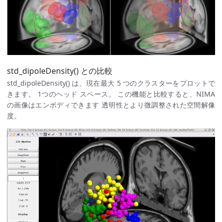
std_dipoleDensity() との比較
std_dipoleDensity() は、現在最大 5 つのクラスターをプロットで
きます。 1つのヘッド スペース。 この機能と比較すると、NIMA
の画像はエンボディできます 透明性とより微調整された空間解像
度。