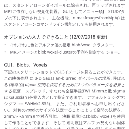
は、スタンドアローンダイポールに除去され、再ラップされます
MPTに依存しない視覚化装置。 GUIとしてメニュー項目 STUDYタ
ブの下に表示されます。 主な機能、nimasImagesfromMpA() は
スタンドアローンコマンドライン機能としても使用されます。
オプションの入力でできること (12/07/2018 更新)
それぞれに色とアルファ値の指定 blob/voxel クラスター。
MRIイメージとblob/voxel-clusterの予測を指定する ショー。
GUI、Blobs、Voxels
下記のスクリーンショットでGUIイメージを見ることができます。
この映像作品 に 3-D Gaussian-blurred ダイポールの場所, 呼ばれ
る (確率的)
dipole 空間を決定するために2つのパラメータを必要と
する密度
、 スプレッド、すなわち全幅半径(FWHM)mmと数 sigma
は Gaussian (任意入力として指定できます、 デフォルト 3 シグマ;
シグマ == FWHM/2.355)。 また、ご利用者様へお申し出くださ
い。 対称のvoxelのサイズを決定することによって空間の決断を、
2mmから8mmまで対応可能。 決勝 視覚化はblobかvoxelsを使用
して作ることができます、そして 透明度はアルファ(見えない固体
として0-1)として指定できます。 任意入力、色の割り当ての順序