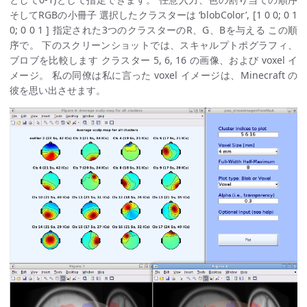
そしてRGBの小冊子 選択したクラスターは ‘blobColor’, [1 0 0; 0 1
0; 0 0 1 ] 指定された3つのクラスターのR、G、Bを与える この順
序で。 下のスクリーンショットでは、スキャルプトポグラフィ、
ブロブを比較します クラスター 5, 6, 16 の画像、および voxel イ
メージ。 私の同僚は私に言った voxel イメージは、Minecraft の
彼を思い出させます。