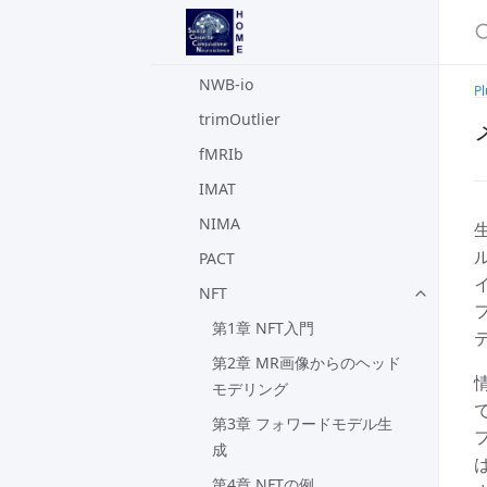
CleanLine
EEGstats
NWB-io
Pl
trimOutlier
fMRIb
IMAT
NIMA
PACT
NFT
第1章 NFT入門
第2章 MR画像からのヘッド
モデリング
第3章 フォワードモデル生
成
第4章 NFTの例