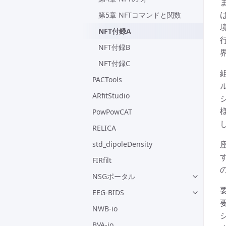
第5章 NFTコマンドと関数
NFT付録A
NFT付録B
NFT付録C
PACTools
ARfitStudio
PowPowCAT
RELICA
std_dipoleDensity
FIRfilt
NSGポータル
EEG-BIDS
NWB-io
BVA-io