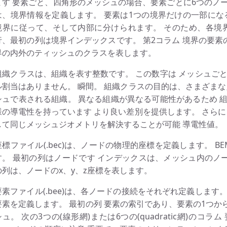
ます 要素ごと、四角形のメッシュの場合、要素ごとに6つのノ
は、境界情報を定義します。 要素は1つの境界だけの一部にな
境界に従って、そして内部に分けられます。 そのため、各境
行、最初の列は境界インデックスです。 第2コラム 境界の要素の
界の内外のティッシュのクラスを表します。
組織クラスは、組織を表す整数です。 この数字は メッシュご
ル割当はありません。 瞬間。 組織クラスの目的は、さまざまな
シュで表される組織。 異なる組織が異なる可能性があるため 
様の導電性を持っています より良い差別を提供します。 さらに
して同じメッシュジオメトリを解決することが可能 導電性値。
座標ファイル(.bec)は、ノードの物理的座標を定義します。 B
す。 最初の列はノードです インデックスは、メッシュ内のノー
の列は、ノードのx、y、z座標を表します。
要素ファイル(.bee)は、各ノードの接続をそれぞれ定義します
要素を定義します。 最初の列 要素の索引であり、要素の1つか
シュ。 次の3つの(線形網)または6つの(quadratic網)の