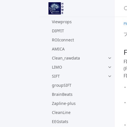
プラグイン
ICLabel
Viewprops
Pl
DIPFIT
ROIconnect
AMICA
Clean_rawdata
F
LIMO
SIFT
groupSIFT
BrainBeats
Zapline-plus
CleanLine
EEGstats