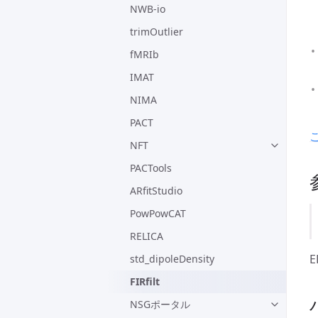
NWB-io
trimOutlier
fMRIb
IMAT
NIMA
PACT
NFT
PACTools
ARfitStudio
PowPowCAT
RELICA
E
std_dipoleDensity
FIRfilt
NSGポータル