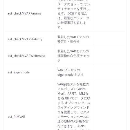
メータのセットで サン
ティチェックを実行し
est_checkMVARParams
ます。 関連する場合
は、最適なパラメータ
の推奨事項を返しま
す。
装着したVARモデルの
est_checkMVARStability
安定性・動作性
装着したVARモデルの
est_checkMVARWhiteness
残留物の白色度チェッ
ク
VAR プロセスの
est_eigenmode
eigenmode を返す
VAR[p]モデルを複数の
アルゴリズム(Vieira-
Morf、ARFIT、MLSな
ど)を用いてデータに収
まる オプションで、ス
ライディングウィンド
ウを使用して、セグメ
est_fitMVAR
ンテーションベースの
適応型MVAR分析を実
行できます。 Alois