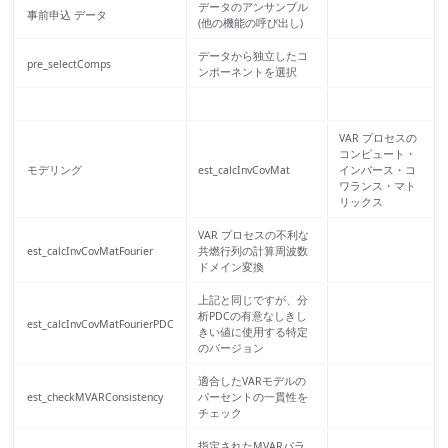
データのアンサンブル
事前申込 データ
(他の機能の呼び出し)
データから独立したコ
pre_selectComps
ンポーネントを選択
VAR プロセスの
コンピュート・
モデリング
est_calcInvCovMat
インバース・コ
ワランス・マト
リックス
VAR プロセスの不利な
est_calcInvCovMatFourier
共燃行列の計算周波数
ドメイン変換
上記と同じですが、分
析PDCの有意なしきし
est_calcInvCovMatFourierPDC
きい値に使用する特定
のバージョン
適合したVARモデルの
est_checkMVARConsistency
パーセントの一貫性を
チェック
指定されたMVARパラ