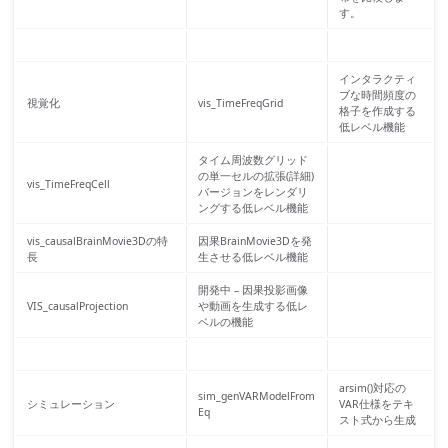
す。
インタラクティ
ブな時間頻度の
視覚化
vis_TimeFreqGrid
格子を作成する
低レベル機能
タイム周波数グリッド
の単一セルの拡張(詳細)
vis_TimeFreqCell
バージョンをレンダリ
ングする低レベル機能
vis_causalBrainMovie3Dの特
因果BrainMovie3Dを発
長
生させる低レベル機能
開発中 – 因果投影画像
VIS_causalProjection
や動画を生成する低レ
ベルの機能
arsim()対応の
sim_genVARModelFrom
シミュレーション
VAR仕様をテキ
Eq
スト式から生成