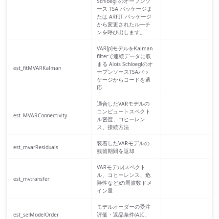
Schloegl のオープンソ
ース TSA パッケージま
たは ARFIT パッケージ
から変更されたルーチ
ンを呼び出します。
VAR[p]モデルをKalman
filterで連続データに収
まる Alois Schloeglのオ
est_fitMVARKalman
ープンソースTSAパッ
ケージからコードを適
応
適合したVARモデルの
コンピュートスペクト
est_MVARConnectivity
ル密度、コヒーレン
ス、接続方法
装着したVARモデルの
est_mvarResiduals
残留期間を返却
VARモデル(スペクト
ル、コヒーレンス、危
est_mvtransfer
険性など)の周波数ドメ
イン量
モデルオーダーの受注
est_selModelOrder
評価・返品条件(AIC、