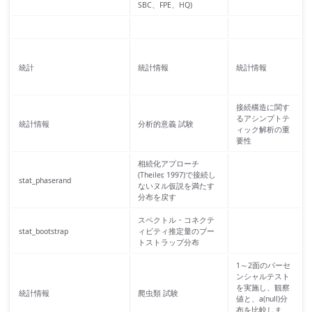
SBC、FPE、HQ)
統計
統計情報
統計情報
接続構造に関す
るアシンプトテ
統計情報
分析的意義 試験
ィック解析の重
要性
相続化アプローチ
(Theiler, 1997)で接続し
stat_phaserand
ないヌル仮説を満たす
分布を戻す
スペクトル・コネクテ
stat_bootstrap
ィビティ推定量のブー
トストラップ分布
1～2面のパーセ
ンシャルテスト
を実施し、観察
統計情報
爬虫類 試験
値と、a(null)分
布を比較しま