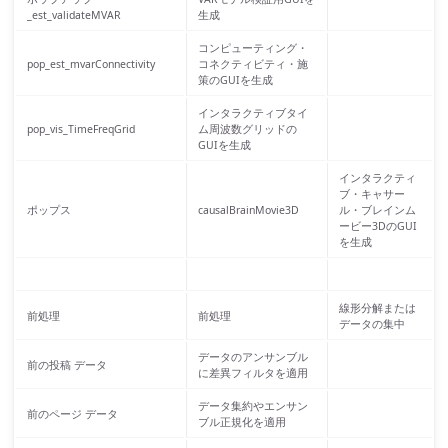
_est_validateMVAR
生成
コンピューティング・
pop_est_mvarConnectivity
コネクティビティ・施
策のGUIを生成
インタラクティブタイ
pop_vis_TimeFreqGrid
ム周波数グリッドの
GUIを生成
インタラクティ
ブ・キャサー
ポップス
causalBrainMovie3D
ル・ブレインム
ービー3DのGUI
を生成
線形分解または
前処理
前処理
データの集中
データのアンサンブル
前の投稿 データ
に差異フィルタを適用
データ集約やエンサン
前のページ データ
ブル正規化を適用