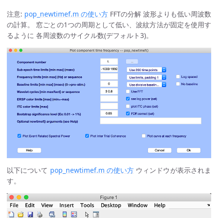
注意:
pop_newtimef.m の使い方
FFTの分解 波形よりも低い周波数
の計算。 窓ごとの1つの周期として低い、波紋方法が固定を使用す
るように 各周波数のサイクル数(デフォルト3)。
以下について
pop_newtimef.m の使い方
ウィンドウが表示されま
す。