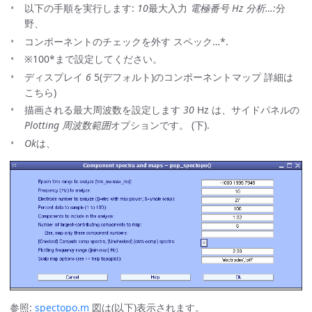
以下の手順を実行します:
10
最大入力
電極番号 Hz 分析…:
分
野、
コンポーネントのチェックを外す スペック…*.
※100*まで設定してください。
ディスプレイ
6
5(デフォルト)のコンポーネントマップ 詳細は
こちら)
描画される最大周波数を設定します
30
Hz は、サイドパネルの
Plotting 周波数範囲
オプションです。 (下).
Ok
は、
参照:
spectopo.m
図は(以下)表示されます。