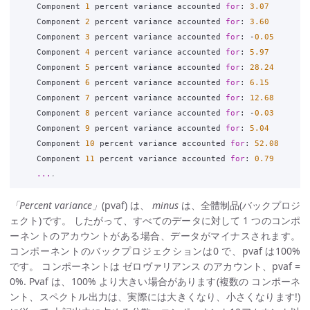
Component
1
percent
variance
accounted
for
:
3.07
Component
2
percent
variance
accounted
for
:
3.60
Component
3
percent
variance
accounted
for
:
-
0.05
Component
4
percent
variance
accounted
for
:
5.97
Component
5
percent
variance
accounted
for
:
28.24
Component
6
percent
variance
accounted
for
:
6.15
Component
7
percent
variance
accounted
for
:
12.68
Component
8
percent
variance
accounted
for
:
-
0.03
Component
9
percent
variance
accounted
for
:
5.04
Component
10
percent
variance
accounted
for
:
52.08
Component
11
percent
variance
accounted
for
:
0.79
...
.
「Percent variance」
(pvaf) は、
minus
は、全體制品(バックプロジ
ェクト)です。 したがって、すべてのデータに対して 1 つのコンポ
ーネントのアカウントがある場合、データがマイナスされます。
コンポーネントのバックプロジェクションは0 で、pvaf は100%
です。 コンポーネントは ゼロヴァリアンス のアカウント、pvaf =
0%. Pvaf は、100% より大きい場合があります(複数の コンポーネ
ント、スペクトル出力は、実際には大きくなり、小さくなります!)