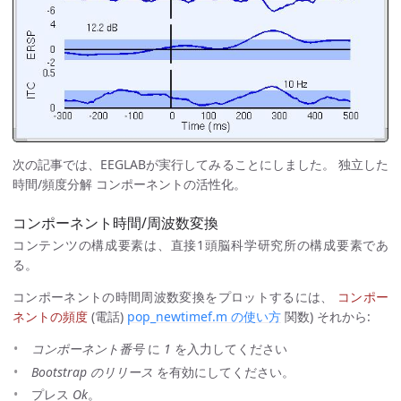
次の記事では、EEGLABが実行してみることにしました。 独立した
時間/頻度分解 コンポーネントの活性化。
コンポーネント時間/周波数変換
コンテンツの構成要素は、直接1頭脳科学研究所の構成要素であ
る。
コンポーネントの時間周波数変換をプロットするには、
コンポー
ネントの頻度
(電話)
pop_newtimef.m の使い方
関数) それから:
コンポーネント番号
に
1
を入力してください
Bootstrap のリリース
を有効にしてください。
プレス
Ok
。