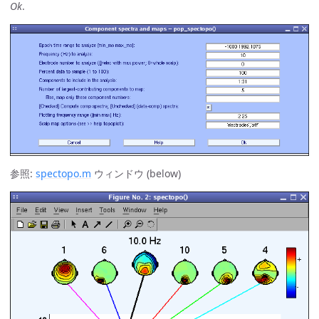
Ok
.
参照:
spectopo.m
ウィンドウ (below)