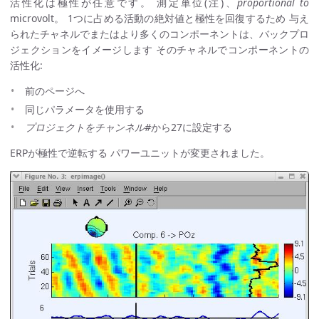
活性化は極性が任意です。 測定単位(注)、
proportional to
microvolt。 1つに占める活動の絶対値と極性を回復するため 与え
られたチャネルでまたはより多くのコンポーネントは、バックプロ
ジェクションをイメージします そのチャネルでコンポーネントの
活性化:
前のページへ
同じパラメータを使用する
プロジェクトをチャンネル#
から27に設定する
ERPが極性で逆転する パワーユニットが変更されました。