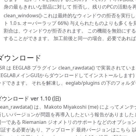
身の最もきれいな部品に対して 拒否し、残りのPCの活動を
clean_windows()-これは最終的なウィンドウの拒否を実
ト 1.0 s. オーバーラップ 66%) 与えられたものよりも多
割合は、ウィンドウが拒否されます。 この機能を無効にす
することができます。 加工前後と同一の場合、必要であれ
ダウンロード
SR は EEGLAB プラグイン clean_rawdata() で実装さ
(EEGLABメインGUIからダウンロードしてインストールします)
ードできます。 それを解凍し、eeglab/plugins の下のフォ
ウンロード ver 1.10 (旧)
lean_rawdata() は、Makoto Miyakoshi (me) 
新しいバージョンが問題を再導入したという報告がありました 
同一である Riemanian ジオメトリのサポートなどのオプションを
保証する必要があり、アップロード 最終バージョンはこちら 以下に示すよ