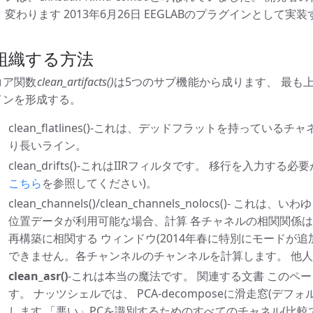
変わります 2013年6月26日 EEGLABのプラグインとして実装する M
組織する方法
コア関数
clean_artifacts()
は5つのサブ機能から成ります、 最も
インを形成する。
clean_flatlines()-これは、デッドフラットを持ってい
り長いライン。
clean_drifts()-これはIIRフィルタです。 移行を入力
こちら
を参照してください)。
clean_channels()/clean_channels_nolocs()- こ
位置データが利用可能な場合、計算 各チャネルの相関関係は、
再構築に相関する ウィンドウ(2014年春に特別にモードが追
できません。各チャンネルのチャンネルを計算します。 他
clean_asr()
-これは本当の魔法です。 関連する文書 このペ
す。 ナッツシェルでは、 PCA-decomposeに滑走窓(デフ
します 「悪い」PCを識別するためのすべてのチャネル(比較で