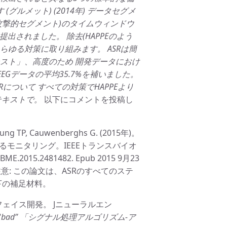
グルメット) (2014年) データセグメ
(攻撃的セグメント)のタイムウィンドウ
提出されました。 除去(HAPPEのよう
。 あらゆる対策に取り組みます。 ASRは簡
スト」、高度のため 開発データにおけ
EGデータの平均35.7%を補いました。
について すべての対策でHAPPEより
テキストで。
以下にコメントを投稿し
S, Jung TP, Cauwenberghs G. (2015年)。
るモニタリング。IEEEトランスバイオ
ME.2015.2481482. Epub 2015 9月23
15149) 注意: この論文は、ASRのすべてのステ
下の補足材料。
フェイス開発。 Jニューラルエン
“
bad” 「シグナル処理アルゴリズム-ア