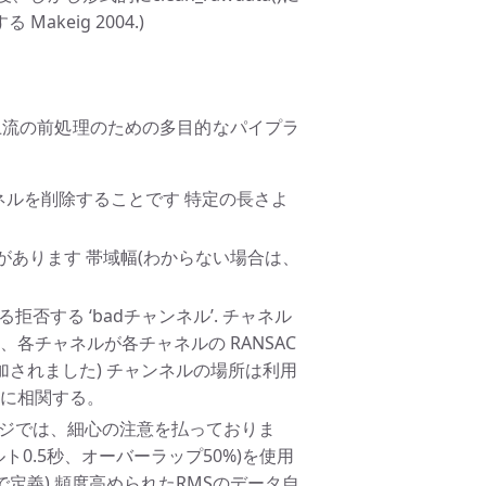
akeig 2004.)
上流の前処理のための多目的なパイプラ
るチャネルを削除することです 特定の長さよ
する必要があります 帯域幅(わからない場合は、
れは、いわゆる拒否する ‘badチャンネル’. チャネル
各チャネルが各チャネルの RANSAC
加されました) チャンネルの場所は利用
人に相関する。
ージでは、細心の注意を払っておりま
ォルト0.5秒、オーバーラップ50%)を使用
定義) 頻度高められたRMSのデータ自