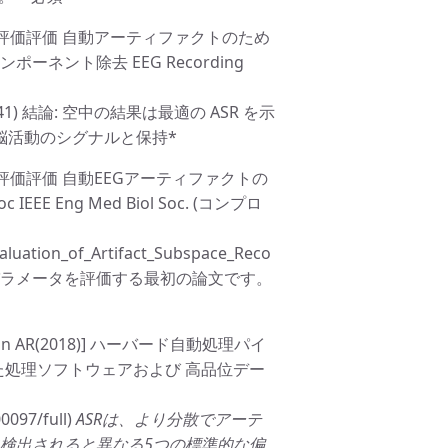
. (2019年)]. 評価評価 自動アーティファクトのため
ント除去 EEG Recording
t/8768041) 結論: 空中の結果は最適の ASR を示
 脳活動のシグナルと保持*
 (2018年)]. 評価評価 自動EEGアーティファクトの
 Eng Med Biol Soc. (コンプロ
aluation_of_Artifact_Subspace_Reco
val) ASRのパラメータを評価する最初の論文です。
、Levin AR(2018)] ハーバード自動処理パイ
れた処理ソフトウェアおよび 高品位デー
00097/full)
ASRは、より分散でアーテ
に検出されると異なる5つの標準的な偏