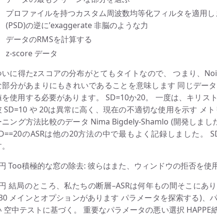
プロファイルを持つカスタム周波数均等化フィルタを適用しま
(PSD)の逆に’exaggerate 非脳のような力
データのRMSを計算する
z-score データ
ついに得たzスコアの分布がとてもタイトなので、 つまり、No
な部分があまりにもきれいであることを意味します 同じデー
値を使用する必要があります。 SD=10か20。 一度は、キリ
彼 SD=10 や 20は異常に高く、現在の不適切な使用を示す 
ニング方法比較のデータ Nima Bigdely-Shamlo (開発しまし
SD==20のASRは他の20方法の中で最もよく記録しました。 SD
す。
2円 Too積極的な窓の除去: 彼らはまた、ウィンドウの拒否を使用
3円 結局のところ、私たちの断層–ASRは何年もの間そこにあり
>30 メインとオプションがあります パラメータを探索する)
い 空中テストに基づく。 重要なパラメータの悪い選択 HAPP