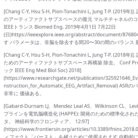
[Chang C-Y, Hsu S-H, Pion-Tonachini L, Jung T-P
のアーティファクトサブスペースの復元 マルチチャネルのコンポーネ
IEEEトランス Biomed Eng. 2019年4月1日 7月22日
(日)https://ieeexplore.ieee.org/abstract/documen
す パラメータは、非脳を除去する間20〜30の間のバランス
[Chang C-Y, Hsu S-H, Pion-Tonachini L, Jung T-P.
ためのアーティファクトサブスペース再構築 除去。 Conf Proc IEEE
ック IEEE Eng Med Biol Soc) 2018]
(https://www.researchgate.net/publication/325921646_Ev
nstruction_for_Automatic_EEG_Artifact_Remo
非常に 価値ある。
[Gabard-Durnam LJ、Mendez Leal AS、Wilkinson CL
プラインを電気脳構造化 (HAPPE): 開発のための標準化さ
タ。 神経科学のフロンティア、 12:97]
(https://www.frontiersin.org/articles/10.3389/fnins.2018.
ィファクト「バースト」を補うために使用されます 自動的