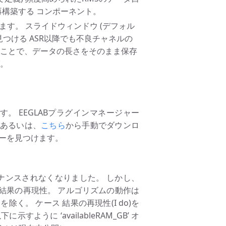
再構築する コンポーネント。
行します。 スライドウィンドウ (デフォル
くを見つける ASR以降でも不良チャネルの
ることで、データの長さをそのまま保存
ば。
れています。 EEGLABプラグインマネージャー
 あるいは、
こちら
から手動でダウンロ
ルダーを見つけます。
によってメンテナンスされなくなりました。 しかし、
結果の再現性。 アルゴリズムの動作は
除く。 ケース 結果の再現性(I do)を
うに ‘availableRAM_GB’ オ