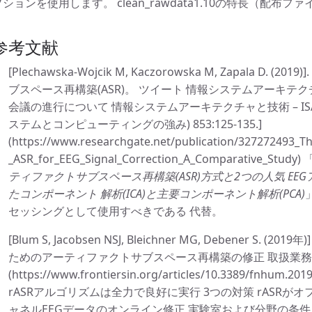
プションを使用します。 clean_rawdata1.10の特長（配布
参考文献
[Plechawska-Wojcik M, Kaczorowska M, Zapala D.
ブスペース再構築(ASR)。 ツイート 情報システムアーキテク
会議の進行について 情報システムアーキテクチャと技術 – ISAT 
ステムとコンピューティングの強み) 853:125-135.]
(https://www.researchgate.net/publication/327272493_T
_ASR_for_EEG_Signal_Correction_A_Comparative_Study) 
ティファクトサブスペース再構築(ASR)方式と2つの人気 E
たコンポーネント 解析(ICA)と主要コンポーネント解析(PCA)
セッシングとして使用すべきである 代替。
[Blum S, Jacobsen NSJ, Bleichner MG, Debener S
ためのアーティファクトサブスペース再構築の修正 取扱業務 フロント
(https://www.frontiersin.org/articles/10.3389/fnhu
rASRアルゴリズムは全力で良好に実行 3つの対策 rASRが
ャネルEEGデータのオンライン修正 実験室および分野の条件。