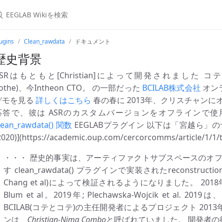
ugins
Clean_rawdata
ドキュメント
歴史背景
SRはもともと[Christian]によって開発されました コテ)(https://
othe)、今Intheon CTO。 の一部だった
BCILAB株式会社
オン
デモを見る
詳しくはこちら
春の春に 2013年、クリスチャン
応答で、彼は ASRのカスタムバージョンをオフラインで使
lean_rawdata() 関数
EEGLABプラグイン 以下は「宮越ら
2020)](https://academic.oup.com/cercorcomms/article/1/1/
・・・ 歴史的事実は、アーティファクトサブスペースのオ
す clean_rawdata() プラグインで実装されたreconstruction(A
Chang et al)によって検証されるようになりました。 2018年、G
Blum et al。2019年; Plechawska-Wojcik et 
BCILAB(コテとコテ)の主任開発者によるプロジェクト 201
ンは、
Christian-Nima Combo
と呼ばれていました。 開発者の後、し