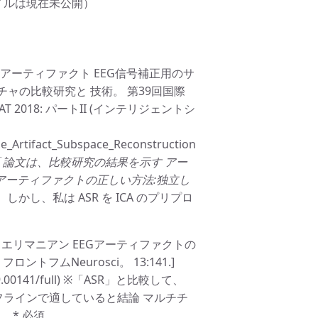
ファイルは現在未公開）
 (2019)]. アーティファクト EEG信号補正用のサ
チャの比較研究と 技術。 第39回国際
2018: パートII (インテリジェントシ
he_Artifact_Subspace_Reconstruction
「
論文は、比較研究の結果を示す アー
EGアーティファクトの正しい方法:独立し
」 しかし、私は ASR を ICA のプリプロ
. (2019年)] エリマニアン EEGアーティファクトの
フムNeurosci。 13:141.]
m.2019.00141/full) ※「ASR」と比較して、
オフラインで適していると結論 マルチチ
 * 必須