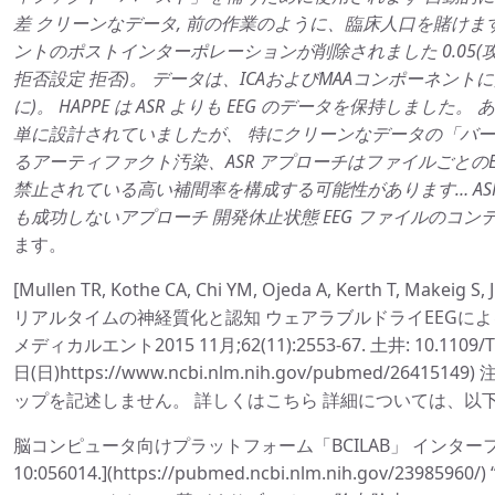
差 クリーンなデータ, 前の作業のように、臨床人口を賭けます (
ントのポストインターポレーションが削除されました 0.05
拒否設定 拒否)。 データは、ICAおよびMAAコンポーネントに
に)。 HAPPE は ASR よりも EEG のデータを保持しました
単に設計されていましたが、 特にクリーンなデータの「バー
るアーティファクト汚染、ASR アプローチはファイルごとのE
禁止されている高い補間率を構成する可能性があります… ASR
も成功しないアプローチ 開発休止状態 EEG ファイルのコン
ます。
[Mullen TR, Kothe CA, Chi YM, Ojeda A, Kerth T, Makeig 
リアルタイムの神経質化と認知 ウェアラブルドライEEGによ
メディカルエント2015 11月;62(11):2553-67. 土井: 10.1109/TB
日(日)https://www.ncbi.nlm.nih.gov/pubmed/264
ップを記述しません。 詳しくはこちら 詳細については、以
脳コンピュータ向けプラットフォーム「BCILAB」 インター
10:056014.](https://pubmed.ncbi.nlm.nih.gov/23985960/) 