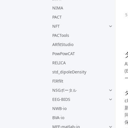
NIMA
PACT
NFT
PACTools
ARfitStudio
PowPowCAT
RELICA
A
std_dipoleDensity
FIRfilt
NSGポータル
ダ
EEG-BIDS
c
NWB-io
BVA-io
MFF-matlab-io