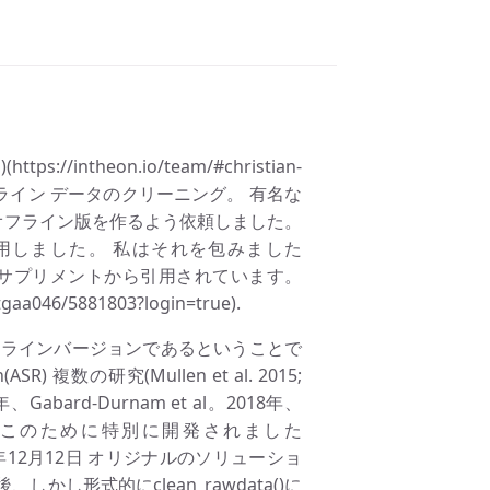
intheon.io/team/#christian-
ライン データのクリーニング。 有名な
にオフライン版を作るよう依頼しました。
用しました。 私はそれを包みました
」のサプリメントから引用されています。
tgaa046/5881803?login=true).
フラインバージョンであるということで
SR) 複数の研究(Mullen et al. 2015;
abard-Durnam et al。2018年、
al. 2019は、このために特別に開発されました
3年12月12日 オリジナルのソリューショ
かし形式的にclean_rawdata()に