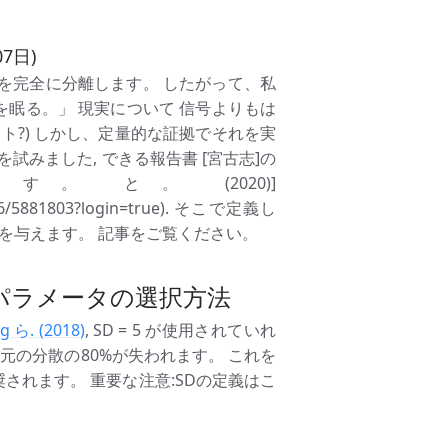
7日)
を完全に分離します。 したがって、私
を眠る。」 現実について 信号よりもは
ト?) しかし、定量的な証拠でそれを実
試みました, できる報告書 [宮古志]の
と。 (2020)]
a046/5881803?login=true). そこで定義し
の利点を与えます。 記事をご覧ください。
なパラメータの選択方法
g ら. (2018)
, SD = 5 が使用されていれ
、元の分散の80%が失われます。 これを
推奨されます。 重要な注意:SDの定義はこ