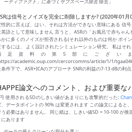
ーティファクト」に基づくサブスペース除去
除去」
ASRは信号とノイズを完全に削除しますか? (2020年01月0
定性的に言えば、はい、それは方法ができない意味にある 信号
は英語として意味しません 言うと、ASRの「お風呂で赤ちゃん
るかに多くのノイズが拒否される(それ以外のものは何か ポイン
証するには、 よく設計されたシミュレーション研究。 私はそれを
補足資料の第5部にございます。 
https://academic.oup.com/cercorcomms/article/1/1/tga
た条件下で、ASR+ICAのアプローチ SNRの利益の7-13 dB
HAPPE論文へのコメント、および重要
1円 使用されるSDのしきい値があまりにも攻撃的だった:
Chan
ば、データポイントの 90% は変更されます この論文によると
行う必要はありません。 同じ紙は、しきい値SD = 10-100 が
こにあります
データの最もクリーンな部分を選ぶ