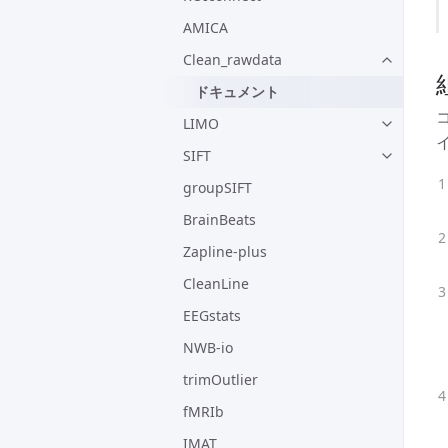
AMICA
Clean_rawdata
ドキュメント
LIMO
SIFT
groupSIFT
BrainBeats
Zapline-plus
CleanLine
EEGstats
NWB-io
trimOutlier
fMRIb
IMAT