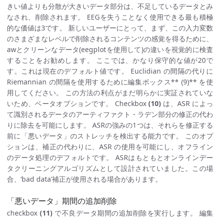
きい値よりも分散が大きいデータ部分は、不足しているデータとみ
なされ、削除されます。 EEGを失うことなく使用できる最も積極
的な価値は3です。 新しいユーザーにとって、まず、この入力変数
のさまざまなレベルで削除されるコンテンツの感覚を得るために、
awとクリーンなデータ(eegplotを使用して)の違いを視覚的に検査
することをお勧めします。 ここでは、かなり保守的な値が20で
す。これは現在のデフォルト値です。 Euclidian の間隔の代りに
Riemannian の間隔を使用するために編集ボックス** (9)** を使
用してください。 この方法の利点がまだ明らかに実証されていな
いため、ベータオプションです。 Checkbox
(10)
は、ASR によっ
て識別されるデータのアーティファクト・ラデン部分の修正の代わ
りに除去を可能にします。 ASRの強みの1つは、それらを修正する
前に「悪いデータ」のストレッチを検出する能力です。 このオプ
ションは、補正の代わりに、ASR の使用を可能にし、オフライン
のデータ処理のデフォルトです。 ASRはもともとオンラインデー
タクリーニングアルゴリズムとして設計されていました。この場
合、’bad data’補正が使用される場合があります。
「悪いデータ」期間の追加削除
checkbox
(11)
で不良データ期間の追加削除を実行します。 編集