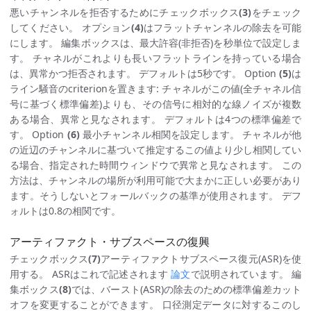
悪いチャンネルを拒否するためにチェックボックス
(3)
をチェック
してください。 オプション
(4)
はフラットチャンネルの除去を可能
にします。 編集ボックスは、最大許容(非拒否)を秒単位で設定しま
す。 チャネルがこれよりも長いフラットラインを持っている場合
は、異常かつ拒否されます。 デフォルトは5秒です。 Option
(5)
は
ライン騒音のcriterionを置きます: チャネルがこの値(全チャネル信
号に基づく標準偏差)よりも、その信号に相対的な線ノイズが複数
ある場合、異常と見なされます。 デフォルトは4つの標準偏差で
す。 Option
(6)
最小チャンネル相関を設定します。 チャネルが他
の近辺のチャンネルに基づいて推定するこの値より少し相関してい
る場合、指定された時間ウィンドウで異常と見なされます。 この
方法は、チャンネルの場所が利用可能で大まかに正しい必要があり
ます。そうしないとフォールバックの基準が使用されます。 デフ
ォルトは0.8の相関です。
アーティファクト・サブスペースの復興
チェックボックス
(7)
アーティファクトサブスペース復元(ASR)を使
用する。 ASRはこれで記述されます
論文
で説明されています。 編
集ボックス
(8)
では、バースト(ASR)の除去のための標準偏差カット
オフを変更することができます。 口径測定データに対するこのし